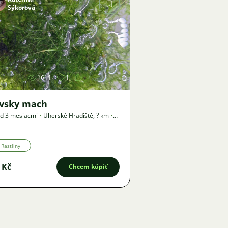
Sýkorová
Obrázok
1611
1
ávsky mach
d 3 mesiacmi
•
Uherské Hradiště
,
? km
•
nuka
Rastliny
 Kč
Chcem kúpiť