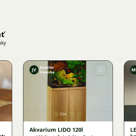
ať
uky
Jaroslav
JV
M
Vaverka
Obrázok
534
Akvarium LIDO 120l
LE