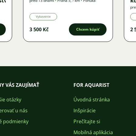
ství
k
pred 13 dňami
•
Praha 5
,
? km
•
Ponuka
pre
Vybavenie
3 500 Kč
2 
Chcem kúpiť
Y VÁS ZAUJÍMAŤ
FOR AQUARIST
šie otázky
Úvodná stránka
erovať u nás
Inšpirácie
é podmienky
Prečítajte si
Mobilná aplikácia