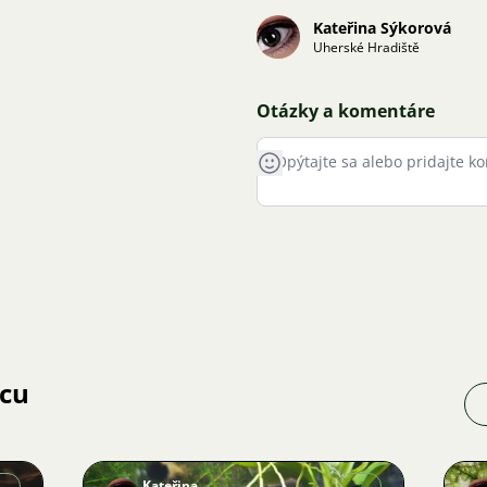
Kateřina Sýkorová
Uherské Hradiště
Otázky a komentáre
jcu
Kateřina