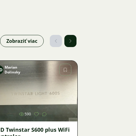
Zobraziť viac
Marian
D
Dolinsky
Obrázok
590
D Twinstar S600 plus WiFi