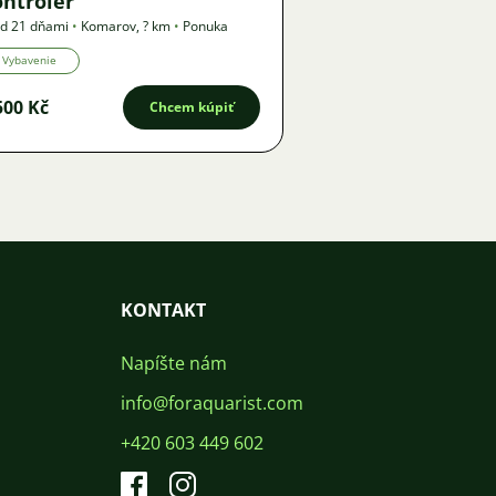
ontroler
d 21 dňami
•
Komarov
,
? km
•
Ponuka
Vybavenie
500 Kč
Chcem kúpiť
KONTAKT
Napíšte nám
info@foraquarist.com
+420 603 449 602