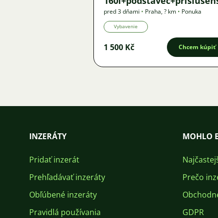
160l+podstavec+příslušen
pred 3 dňami
•
Praha
,
? km
•
Ponuka
Vybavenie
1 500 Kč
Chcem kúpiť
INZERÁTY
MOHLO B
Pridať inzerát
Najčastej
Prehľadávať inzeráty
Prečo inz
Obľúbené inzeráty
Obchodn
Pravidlá používania
GDPR