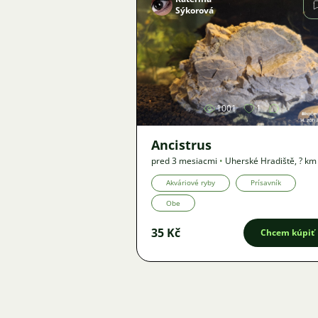
Sýkorová
Obrázok
1001
1
Ancistrus
pred 3 mesiacmi
•
Uherské Hradiště
,
? km
Ponuka
Akváriové ryby
Prísavník
Obe
35 Kč
Chcem kúpiť