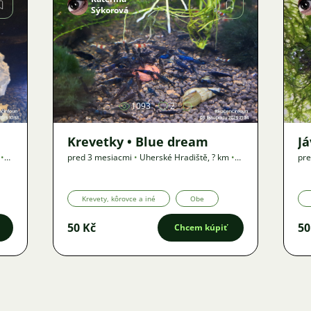
Sýkorová
Obrázok
1093
2
Krevetky • Blue dream
J
•
pred 3 mesiacmi
•
Uherské Hradiště
,
? km
•
pre
Ponuka
Po
Krevety, kôrovce a iné
Obe
50 Kč
50
Chcem kúpiť