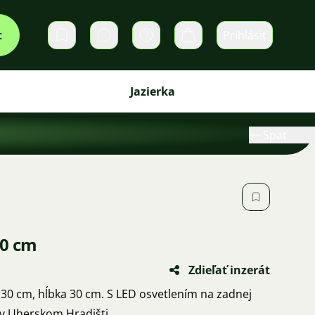
t
Prihlásiť
Súkromné správy
Košík
Jazierka
Späť
30 cm
Zdieľať inzerát
 30 cm, hĺbka 30 cm. S LED osvetlením na zadnej
 v Uherskom Hradišti.