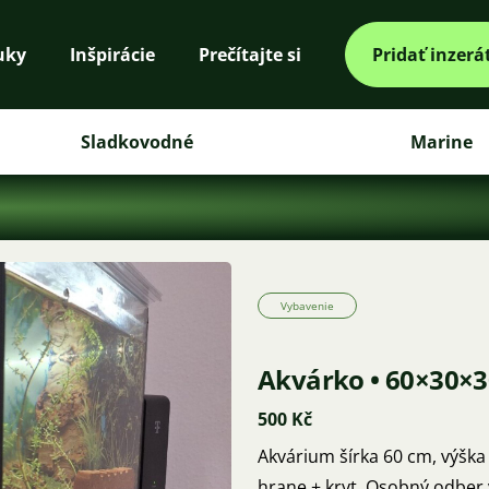
uky
Inšpirácie
Prečítajte si
Pridať inzerá
Sladkovodné
Marine
Vybavenie
Akvárko • 60×30×
500 Kč
Akvárium šírka 60 cm, výška
hrane + kryt. Osobný odber