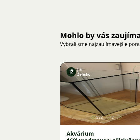
Mohlo by vás zaujím
Vybrali sme najzaujímavejšie pon
Jiří
JŽ
Želísko
Obrázok
888
2
Akvárium