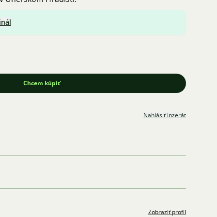
inál
Chcem kúpiť
Nahlásiť inzerát
Zobraziť profil