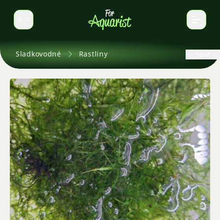
SK
Prepnúť jazyk
Sladkovodné
Rastliny
Späť