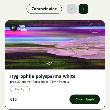
Zobraziť viac
Ivan
IP
Paule
Obrázok
457
1
Hygrophila polysperma white
pred 20 dňami
•
Partizánske
,
? km
•
Ponuka
Rastliny
€15
Chcem kúpiť