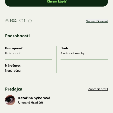
Chcem kúpiť
1632
1
Nahlásiť inzerát
Podrobnosti
Dostupnosť
Druh
K dispozícii
Akváriové machy
Náročnost
Nenáročná
Predajca
Zobraziť profil
Kateřina Sýkorová
Uherské Hradiště