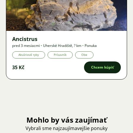
Obrázok
1006
1
Ancistrus
pred 3 mesiacmi
•
Uherské Hradiště
,
? km
•
Ponuka
Akváriové ryby
Prísavník
Obe
35 Kč
Chcem kúpiť
Mohlo by vás zaujímať
Vybrali sme najzaujímavejšie ponuky