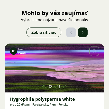
Mohlo by vás zaujímať
Vybrali sme najzaujímavejšie ponuky
Zobraziť viac
Ivan
IP
Paule
Obrázok
455
1
Hygrophila polysperma white
pred 20 dňami
•
Partizánske
,
? km
•
Ponuka