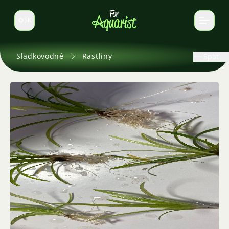
SK
Prepnúť jazyk
Sladkovodné
Rastliny
Späť