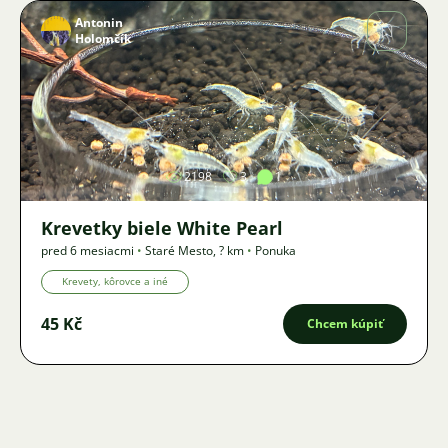
Antonin
Holomčík
Obrázok
2198
3
1
Krevetky biele White Pearl
pred 6 mesiacmi
•
Staré Mesto
,
? km
•
Ponuka
Krevety, kôrovce a iné
45 Kč
Chcem kúpiť