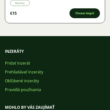
Rastliny
€15
Chcem kúpiť
INZERÁTY
Pridať inzerát
Prehľadávať inzeráty
Obľúbené inzeráty
Pravidlá používania
MOHLO BY VÁS ZAUJÍMAŤ