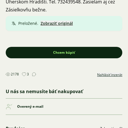
Uherskom Hradišti. Tel. 732439548. Zasielam aj cez
Zásielkovňu bežne.
Preložené.
Zobraziť originál
Chcem kúpiť
2178
3
Nahlásiť inzerát
U nás sa nemusíte báť nakupovať
Overený e-mail