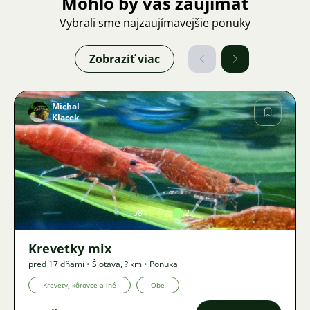
Mohlo by vás zaujímať
Vybrali sme najzaujímavejšie ponuky
Zobraziť viac
Michal
Klacek
Obrázok
581
2
Krevetky mix
pred 17 dňami
•
Šlotava
,
? km
•
Ponuka
Krevety, kôrovce a iné
Obe