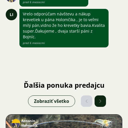
pred 6 mesiacmi
Vrelo odporúčam návštevu a nákup
LI
krevetiek u pána Holomčika , je to veľmi
milý pán,vidno že ho krevetky bavia.Kvalita
super.Ďakujeme , dvaja starší páni z
Bojníc.
pred 6 mesiacmi
Ďalšia ponuka predajcu
Zobraziť všetko
Antonin
Holomčík