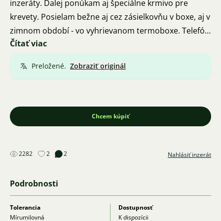
inzeráty. Ďalej ponúkam aj špeciálne krmivo pre
krevety. Posielam bežne aj cez zásielkovňu v boxe, aj v
zimnom období - vo vyhrievanom termoboxe. Telefón
Čítať viac
732439548. Staré Mesto pri Uh. Hradišti.
Preložené.
Zobraziť originál
Chcem kúpiť
2282
2
2
Nahlásiť inzerát
Podrobnosti
Tolerancia
Dostupnosť
Mírumilovná
K dispozícii