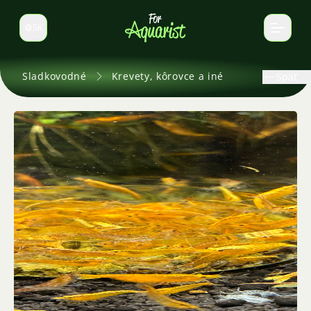
SK
Prepnúť jazyk
Sladkovodné
Krevety, kôrovce a iné
Späť