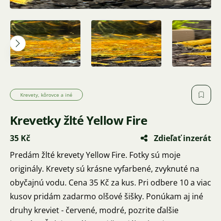
Krevety, kôrovce a iné
Krevetky žlté Yellow Fire
35 Kč
Zdieľať inzerát
Predám žlté krevety Yellow Fire. Fotky sú moje
originály. Krevety sú krásne vyfarbené, zvyknuté na
obyčajnú vodu. Cena 35 Kč za kus. Pri odbere 10 a viac
kusov pridám zadarmo olšové šišky. Ponúkam aj iné
druhy kreviet - červené, modré, pozrite ďalšie