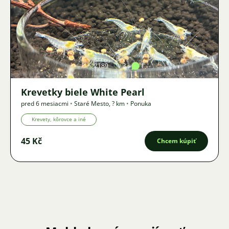
Obrázok
2189
3
1
Krevetky biele White Pearl
pred 6 mesiacmi
•
Staré Mesto
,
? km
•
Ponuka
Krevety, kôrovce a iné
45 Kč
Chcem kúpiť