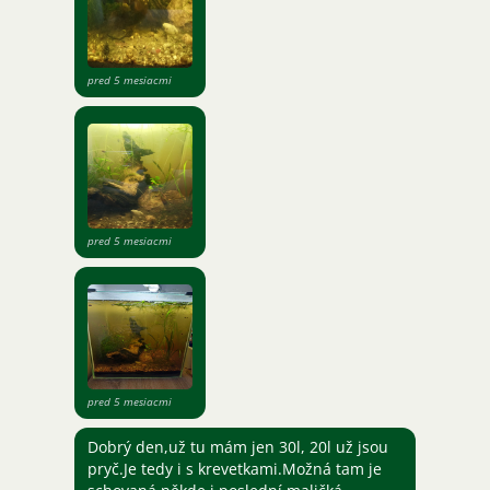
pred 5 mesiacmi
pred 5 mesiacmi
pred 5 mesiacmi
Dobrý den,už tu mám jen 30l, 20l už jsou
pryč.Je tedy i s krevetkami.Možná tam je