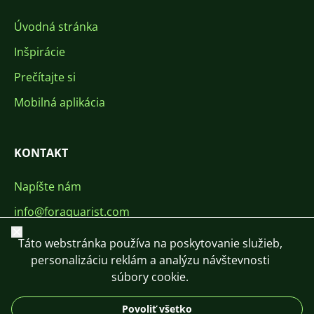
Úvodná stránka
Inšpirácie
Prečítajte si
Mobilná aplikácia
KONTAKT
Napíšte nám
info@foraquarist.com
Zavrieť
+420 603 449 602
Táto webstránka používa na poskytovanie služieb,
personalizáciu reklám a analýzu návštevnosti
súbory cookie.
Povoliť všetko