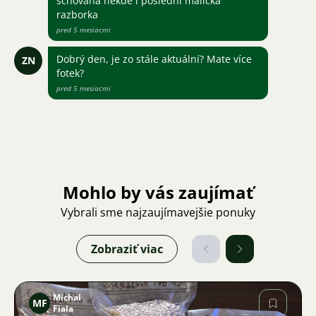
schovaná někde i poslední maličká
razborka
pred 5 mesiacmi
Dobrý den, je zo stále aktuální? Mate více
ZN
fotek?
pred 5 mesiacmi
Mohlo by vás zaujímať
Vybrali sme najzaujímavejšie ponuky
Zobraziť viac
Michal
MF
Fiala