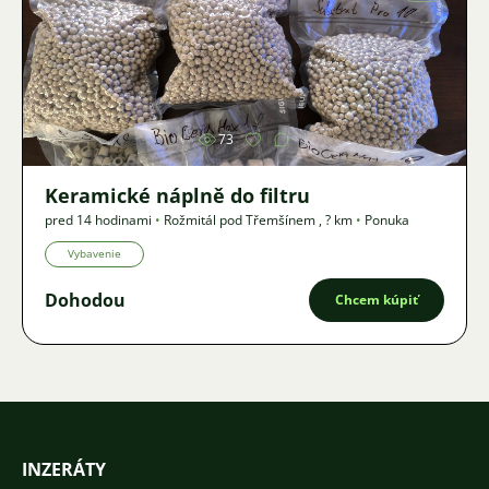
Obrázok
73
Keramické náplně do filtru
pred 14 hodinami
•
Rožmitál pod Třemšínem
,
? km
•
Ponuka
Vybavenie
Dohodou
Chcem kúpiť
INZERÁTY