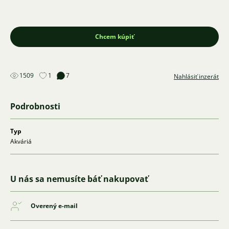
Chcem kúpiť
1509
1
7
Nahlásiť inzerát
Podrobnosti
Typ
Akváriá
U nás sa nemusíte báť nakupovať
Overený e-mail