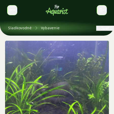
SK
Prepnúť jazyk
Sladkovodné
Vybavenie
Späť