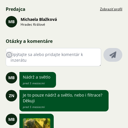
Predajca
Zobraziť profil
Michaela Blažková
MB
Hradec Králové
Otázky a komentáre
Nádrž a světlo
MB
pred 5 mesiacmi
Je to pouze nádrž a světlo, nebo i filtrace?
ZN
Děkuji
pred 5 mesiacmi
MB