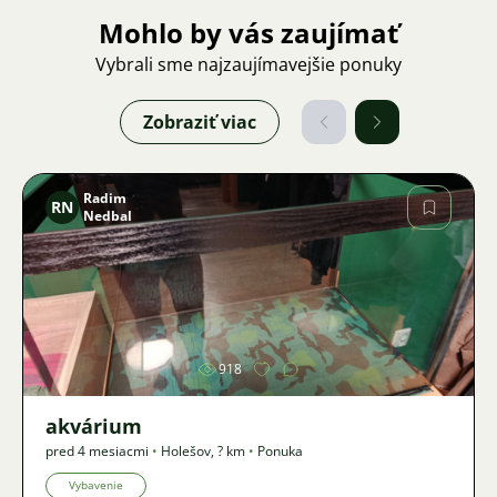
Mohlo by vás zaujímať
Vybrali sme najzaujímavejšie ponuky
Zobraziť viac
Radim
RN
Nedbal
Obrázok
918
akvárium
pred 4 mesiacmi
•
Holešov
,
? km
•
Ponuka
Vybavenie