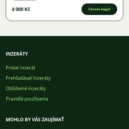
4 000 Kč
Chcem kúpiť
INZERÁTY
Pridať inzerát
Prehľadávať inzeráty
Obľúbené inzeráty
Pravidlá používania
MOHLO BY VÁS ZAUJÍMAŤ