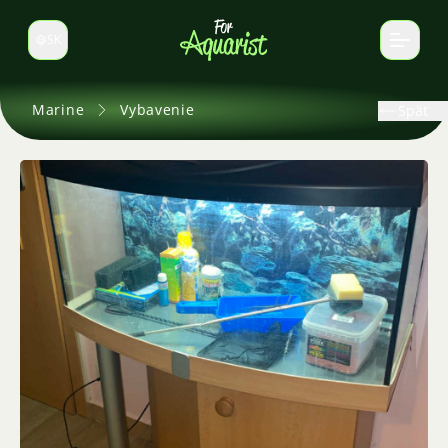
SK
Prepnúť jazyk
Marine
Vybavenie
Späť