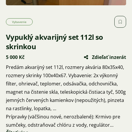
Vybavenie
Vypuklý akvarijný set 112l so
skrinkou
5 000 Kč
Zdieľať inzerát
Predám akvarijný set 112l, rozmery akvária 80x35x40,
rozmery skrinky 100x40x67. Vybavenie: 2x výkonný
filter, ohrievač, teplomer, odsávačka, odchovnička,
magnet na čistenie skla, teleskopická čistiaca tyč, 500g
jemných červených kamienkov (nepoužitých), pinzeta
na rastlinky, lopatka, ...
Prípravky (väčšinou nové, nerozbalené): Krmivo pre
sumčeky, odstraňovač chlóru z vody, regulátor