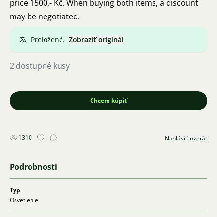
price 1500,- Kč. When buying both items, a discount
may be negotiated.
Preložené.
Zobraziť originál
2 dostupné kusy
Chcem kúpiť
1310
Nahlásiť inzerát
Podrobnosti
Typ
Osvetlenie