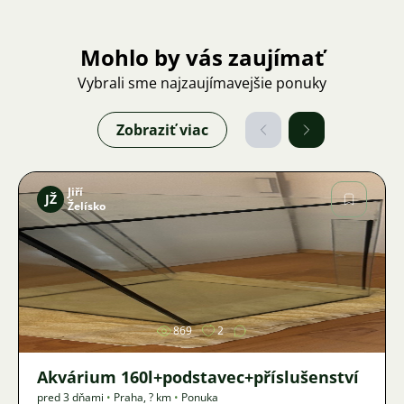
Mohlo by vás zaujímať
Vybrali sme najzaujímavejšie ponuky
Zobraziť viac
Jiří
JŽ
Želísko
Obrázok
869
2
Akvárium 160l+podstavec+příslušenství
pred 3 dňami
•
Praha
,
? km
•
Ponuka