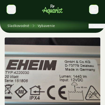
SK
Prepnúť jazyk
Sladkovodné
Vybavenie
Späť