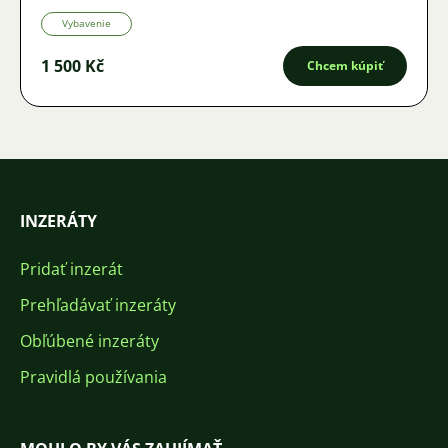
Vybavenie
1 500 Kč
Chcem kúpiť
INZERÁTY
Pridať inzerát
Prehľadávať inzeráty
Obľúbené inzeráty
Pravidlá používania