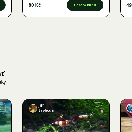
80 Kč
49
Chcem kúpiť
ať
uky
Jiří
Svoboda
Obrázok