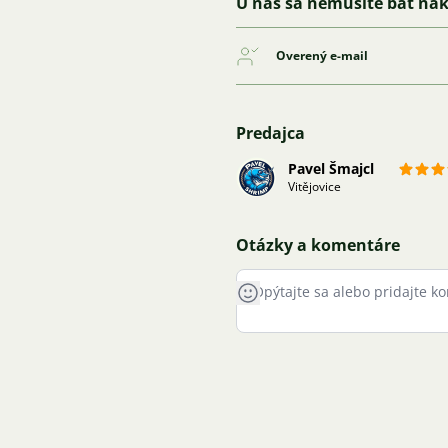
U nás sa nemusíte báť na
Overený e-mail
Predajca
Pavel Šmajcl
Vitějovice
Otázky a komentáre