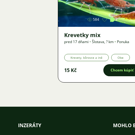
584
2
Krevetky mix
pred 17 dňami
•
Šlotava
,
? km
•
Ponuka
Krevety, kôrovce a iné
Obe
15 Kč
Chcem kúpiť
INZERÁTY
MOHLO B