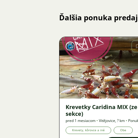
Ďalšia ponuka preda
Pavel
Šmajcl
Obrázok
1000
Krevetky Caridina MIX (ze
sekce)
pred 1 mesiacom
•
Vitějovice
,
? km
•
Ponu
Krevety, kôrovce a iné
Obe