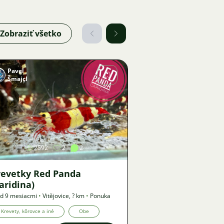
Zobraziť všetko
Pavel
Šmajcl
Obrázok
2592
2
2
revetky Red Panda
aridina)
d 9 mesiacmi
•
Vitějovice
,
? km
•
Ponuka
Krevety, kôrovce a iné
Obe