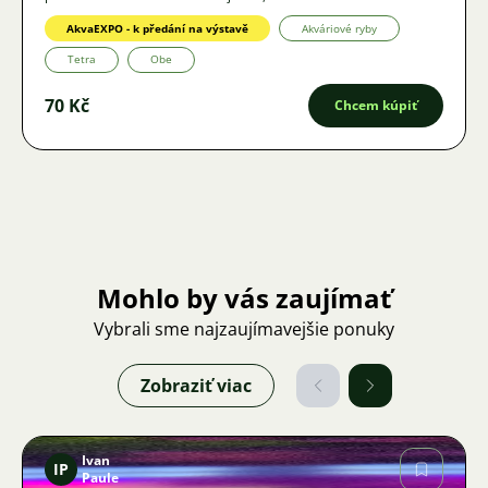
AkvaEXPO - k předání na výstavě
Akváriové ryby
Tetra
Obe
70 Kč
Chcem kúpiť
Mohlo by vás zaujímať
Vybrali sme najzaujímavejšie ponuky
Zobraziť viac
Ivan
IP
Paule