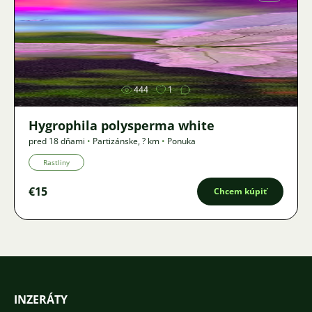
Obrázok
444
1
Hygrophila polysperma white
pred 18 dňami
•
Partizánske
,
? km
•
Ponuka
Rastliny
€15
Chcem kúpiť
INZERÁTY