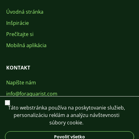
Úvodná stránka
Inšpirácie
Prečítajte si
Mobilná aplikácia
KONTAKT
Napíšte nám
info@foraquarist.com
Zavrieť
+420 603 449 602
Táto webstránka používa na poskytovanie služieb,
personalizáciu reklám a analýzu návštevnosti
súbory cookie.
Povoliť všetko