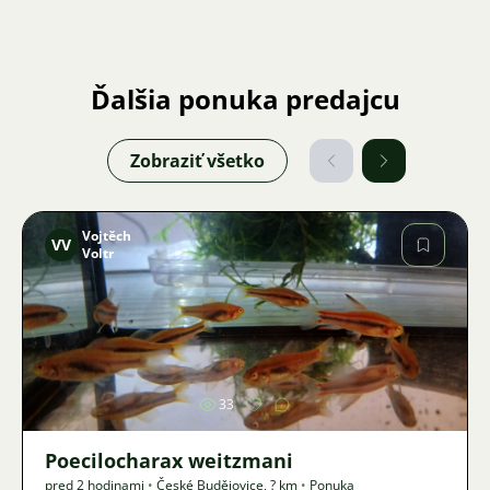
Ďalšia ponuka predajcu
Zobraziť všetko
Vojtěch
VV
Voltr
Obrázok
33
Poecilocharax weitzmani
pred 2 hodinami
•
České Budějovice
,
? km
•
Ponuka