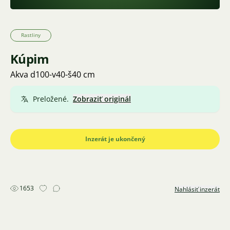
Rastliny
Kúpim
Akva d100-v40-š40 cm
Preložené.
Zobraziť originál
Inzerát je ukončený
1653
Nahlásiť inzerát