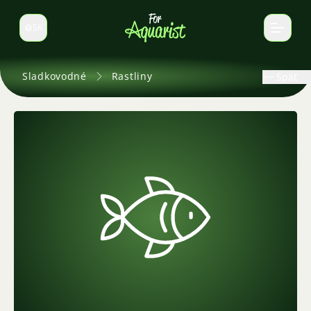
SK
Prepnúť jazyk
Sladkovodné
Rastliny
Späť