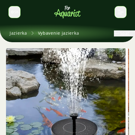
SK
Prepnúť jazyk
Jazierka
Vybavenie jazierka
Späť