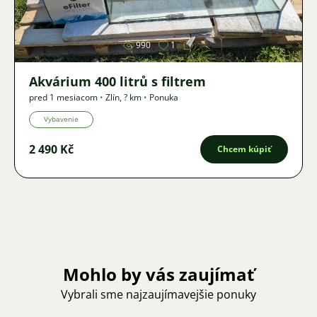
990
1
Akvárium 400 litrů s filtrem
pred 1 mesiacom
•
Zlín
,
? km
•
Ponuka
Vybavenie
2 490 Kč
Chcem kúpiť
Mohlo by vás zaujímať
Vybrali sme najzaujímavejšie ponuky