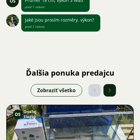
Průměr 18 cm, výkon 3 Watt
OS
pred 1 rokom
Jaké jsou prosím rozměry, výkon?
pred 1 rokom
Ďalšia ponuka predajcu
Zobraziť všetko
Ondřej
OS
Sladký
Obrázok