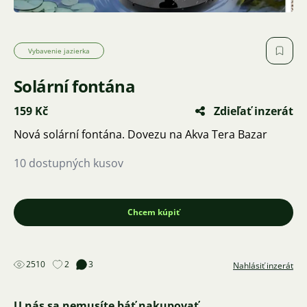
Vybavenie jazierka
Solární fontána
159 Kč
Zdieľať inzerát
Nová solární fontána. Dovezu na Akva Tera Bazar
10 dostupných kusov
Chcem kúpiť
2510
2
3
Nahlásiť inzerát
U nás sa nemusíte báť nakupovať