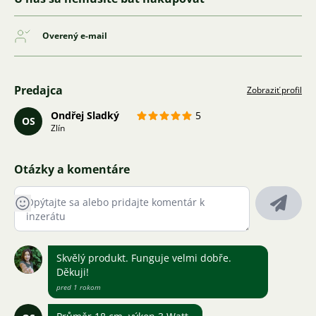
Overený e-mail
Predajca
Zobraziť profil
Ondřej Sladký
5
OS
Zlín
Otázky a komentáre
Skvělý produkt. Funguje velmi dobře.
Děkuji!
pred 1 rokom