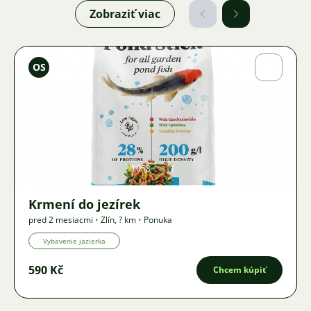
Zobraziť viac
Ondřej
OS
Sladký
Obrázok
1058
1
Krmení do jezírek
pred 2 mesiacmi
•
Zlín
,
? km
•
Ponuka
Vybavenie jazierka
590 Kč
Chcem kúpiť