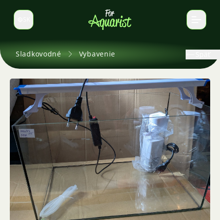
SK
Prepnúť jazyk
Sladkovodné
Vybavenie
Späť