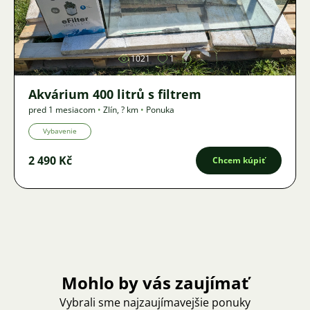
Obrázok
1021
1
Akvárium 400 litrů s filtrem
pred 1 mesiacom
•
Zlín
,
? km
•
Ponuka
Vybavenie
2 490 Kč
Chcem kúpiť
Mohlo by vás zaujímať
Vybrali sme najzaujímavejšie ponuky