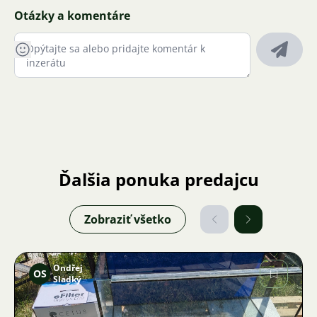
Otázky a komentáre
Ďalšia ponuka predajcu
Zobraziť všetko
Ondřej
OS
Sladký