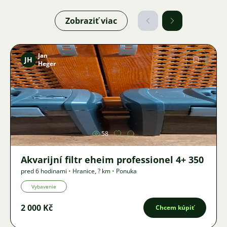
Zobraziť viac
Jan
JH
Heger
Obrázok
58
Akvarijní filtr eheim professionel 4+ 350
pred 6 hodinami
•
Hranice
,
? km
•
Ponuka
Vybavenie
2 000 Kč
Chcem kúpiť