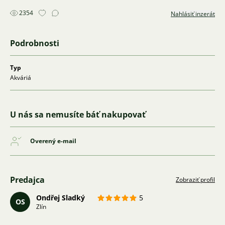
2354
Nahlásiť inzerát
Podrobnosti
Typ
Akváriá
U nás sa nemusíte báť nakupovať
Overený e-mail
Predajca
Zobraziť profil
Ondřej Sladký
5
OS
Zlín