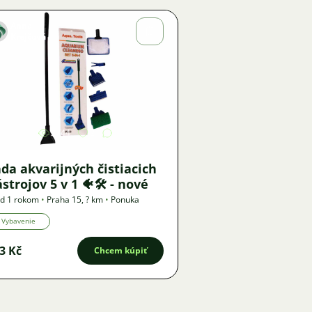
Anna
Krejčová
Obrázok
2744
2
da akvarijných čistiacich
strojov 5 v 1 🐠🛠️ - nové
d 1 rokom
•
Praha 15
,
? km
•
Ponuka
Vybavenie
3 Kč
Chcem kúpiť