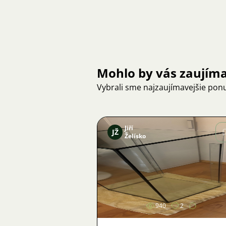
Mohlo by vás zaujím
Vybrali sme najzaujímavejšie pon
Jiří
JŽ
Želísko
Obrázok
940
2