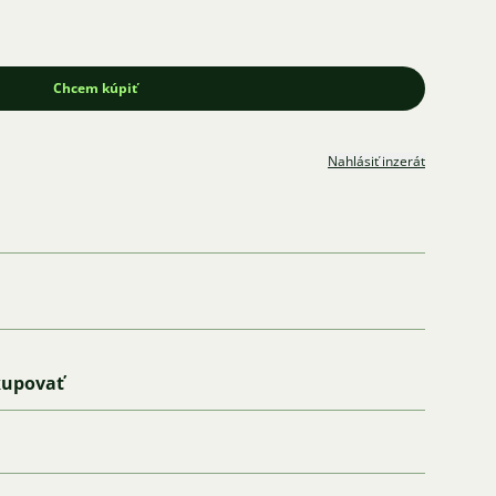
Chcem kúpiť
Nahlásiť inzerát
kupovať