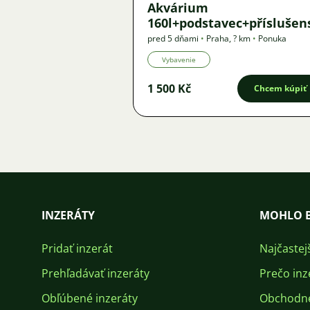
Akvárium
160l+podstavec+příslušen
pred 5 dňami
•
Praha
,
? km
•
Ponuka
Vybavenie
1 500 Kč
Chcem kúpiť
INZERÁTY
MOHLO B
Pridať inzerát
Najčastej
Prehľadávať inzeráty
Prečo inz
Obľúbené inzeráty
Obchodn