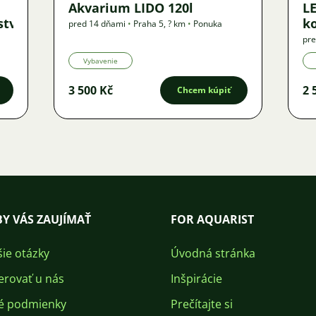
Akvarium LIDO 120l
LE
ství
k
pred 14 dňami
•
Praha 5
,
? km
•
Ponuka
pre
Vybavenie
3 500 Kč
2 
Chcem kúpiť
Y VÁS ZAUJÍMAŤ
FOR AQUARIST
šie otázky
Úvodná stránka
erovať u nás
Inšpirácie
é podmienky
Prečítajte si