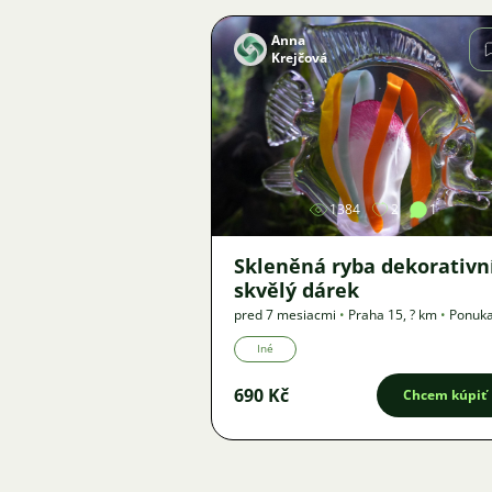
Anna
Krejčová
Obrázok
1384
2
1
Skleněná ryba dekorativní
skvělý dárek
pred 7 mesiacmi
•
Praha 15
,
? km
•
Ponuk
Iné
690 Kč
Chcem kúpiť