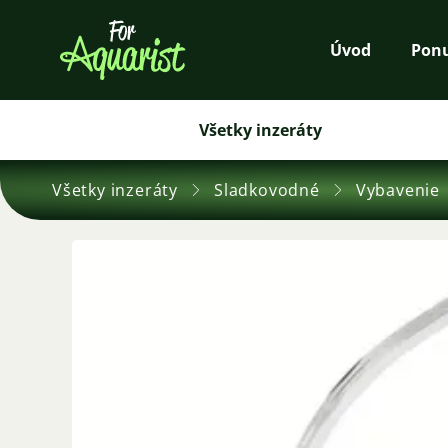
Úvod
Pon
Všetky inzeráty
Všetky inzeráty
Sladkovodné
Vybavenie