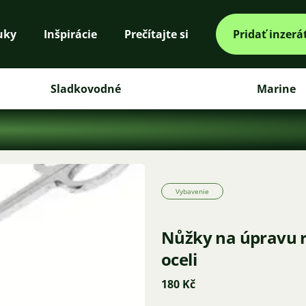
uky
Inšpirácie
Prečítajte si
Pridať inzerá
Sladkovodné
Marine
Vybavenie
Nůžky na úpravu r
oceli
180 Kč