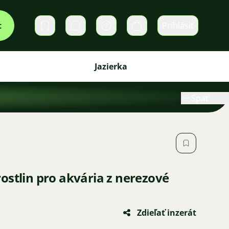
t
Prihlásiť
Súkromné správy
Košík
Jazierka
Späť
ostlin pro akvária z nerezové
Zdieľať inzerát