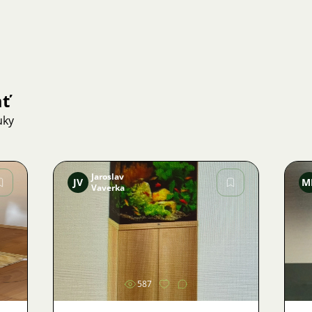
ať
uky
Jaroslav
JV
M
Vaverka
Obrázok
587