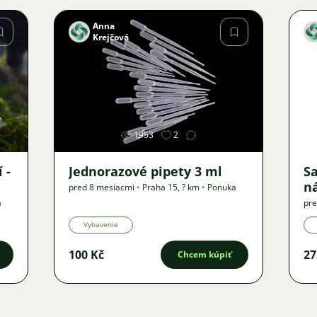
Anna
Krejčová
Obrázok
1953
2
 -
Jednorazové pipety 3 ml
Sa
ná
pred 8 mesiacmi
•
Praha 15
,
? km
•
Ponuka
a
pre
Vybavenie
100 Kč
27
Chcem kúpiť