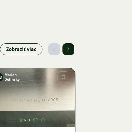
Zobraziť viac
Marian
D
Dolinsky
Obrázok
613