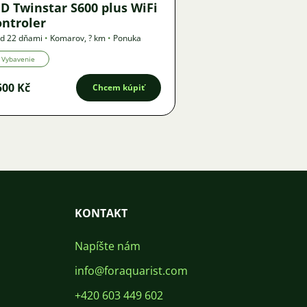
D Twinstar S600 plus WiFi
ontroler
d 22 dňami
•
Komarov
,
? km
•
Ponuka
Vybavenie
500 Kč
Chcem kúpiť
KONTAKT
Napíšte nám
info@foraquarist.com
+420 603 449 602