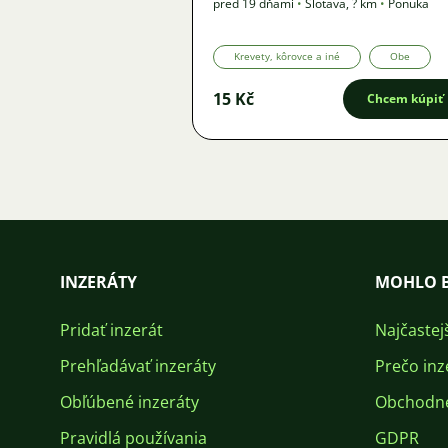
pred 19 dňami
•
Šlotava
,
? km
•
Ponuka
Krevety, kôrovce a iné
Obe
15 Kč
Chcem kúpiť
INZERÁTY
MOHLO B
Pridať inzerát
Najčastej
Prehľadávať inzeráty
Prečo inz
Obľúbené inzeráty
Obchodn
Pravidlá používania
GDPR