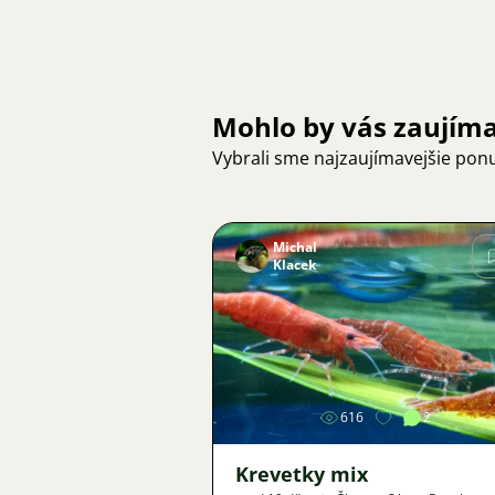
Mohlo by vás zaujím
Vybrali sme najzaujímavejšie pon
Michal
Klacek
Obrázok
616
2
Krevetky mix