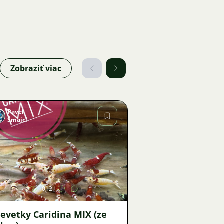
Zobraziť viac
Pavel
Šmajcl
Obrázok
1012
evetky Caridina MIX (ze