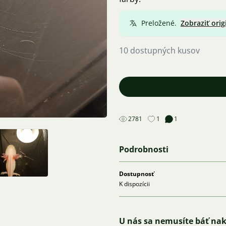
Preložené.
Zobraziť orig
10 dostupných kusov
2781
1
1
Podrobnosti
Dostupnosť
K dispozícii
U nás sa nemusíte báť na