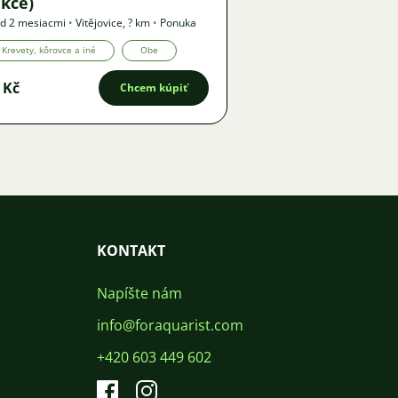
kce)
d 2 mesiacmi
•
Vitějovice
,
? km
•
Ponuka
Krevety, kôrovce a iné
Obe
 Kč
Chcem kúpiť
KONTAKT
Napíšte nám
info@foraquarist.com
+420 603 449 602