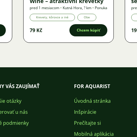
Wine – atraktivní krevetky
se
pred 1 mesiacom
•
Kutná Hora
,
? km
•
Ponuka
pre
Krevety, kôrovce a iné
Obe
79 Kč
19
Chcem kúpiť
Y VÁS ZAUJÍMAŤ
FOR AQUARIST
šie otázky
Úvodná stránka
erovať u nás
Inšpirácie
é podmienky
Prečítajte si
Mobilná aplikácia