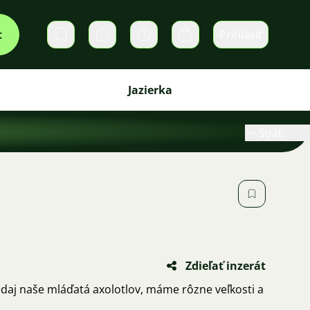
t
Prihlásiť
Súkromné správy
Košík
Jazierka
Späť
Zdieľať inzerát
aj naše mláďatá axolotlov, máme rôzne veľkosti a