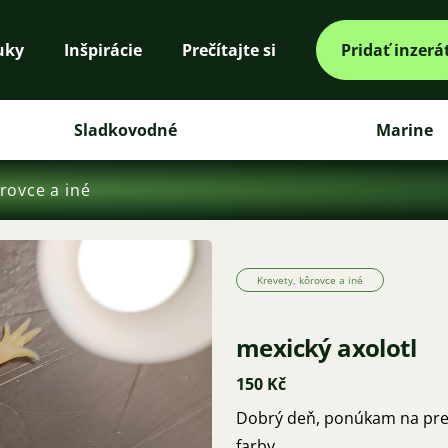
uky
Inšpirácie
Prečítajte si
Pridať inzerá
Sladkovodné
Marine
rovce a iné
Krevety, kôrovce a iné
mexický axolotl
150 Kč
Dobrý deň, ponúkam na pred
farby.