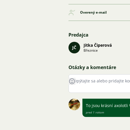
Overený e-mail
Predajca
Jitka Čiperová
JČ
Březnice
Otázky a komentáre
To jsou krásní axolotli
pred 1 rokom