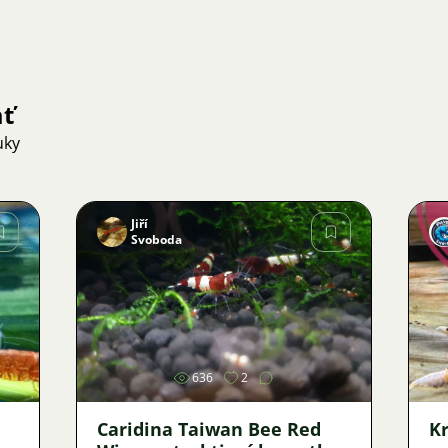
ať
uky
Jiří
Svoboda
Obrázok
636
2
Caridina Taiwan Bee Red
Kr