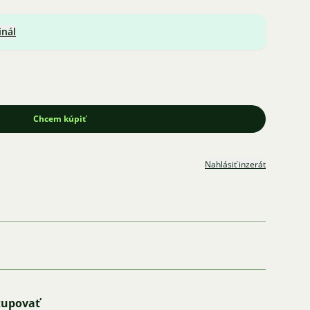
inál
Chcem kúpiť
Nahlásiť inzerát
kupovať