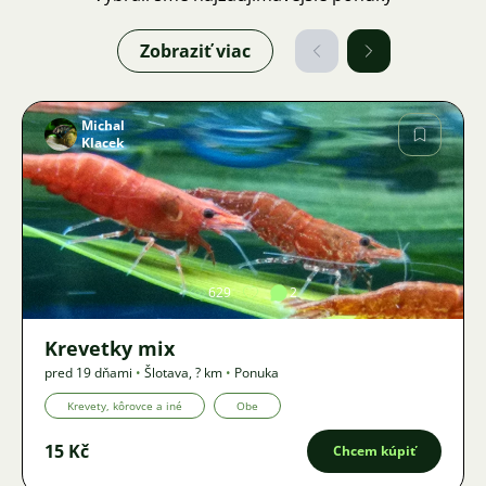
Zobraziť viac
Michal
Klacek
Obrázok
629
2
Krevetky mix
pred 19 dňami
•
Šlotava
,
? km
•
Ponuka
Krevety, kôrovce a iné
Obe
15 Kč
Chcem kúpiť