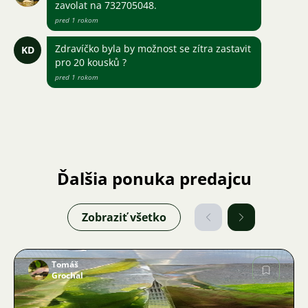
zavolat na 732705048.
pred 1 rokom
Zdravíčko byla by možnost se zítra zastavit
KD
pro 20 kousků ?
pred 1 rokom
Ďalšia ponuka predajcu
Zobraziť všetko
Tomáš
Grochal