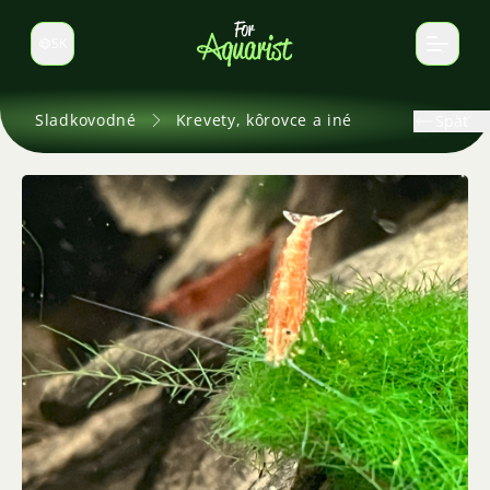
SK
Prepnúť jazyk
Sladkovodné
Krevety, kôrovce a iné
Späť