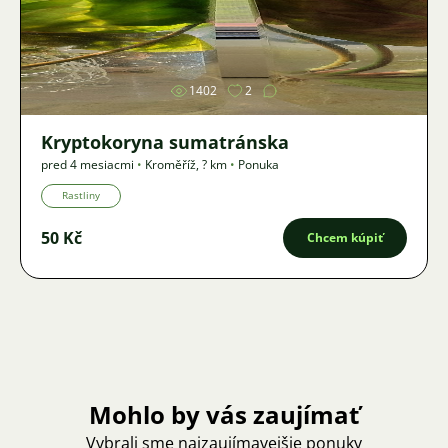
Obrázok
1402
2
Kryptokoryna sumatránska
pred 4 mesiacmi
•
Kroměříž
,
? km
•
Ponuka
Rastliny
50 Kč
Chcem kúpiť
Mohlo by vás zaujímať
Vybrali sme najzaujímavejšie ponuky