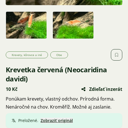
Krevety, kôrovce a iné
Obe
Krevetka červená (Neocaridina
davidi)
10 Kč
Zdieľať inzerát
Ponúkam krevety, vlastný odchov. Prírodná forma.
Nenáročné na chov. Kroměříž. Možné aj zaslanie.
Preložené.
Zobraziť originál