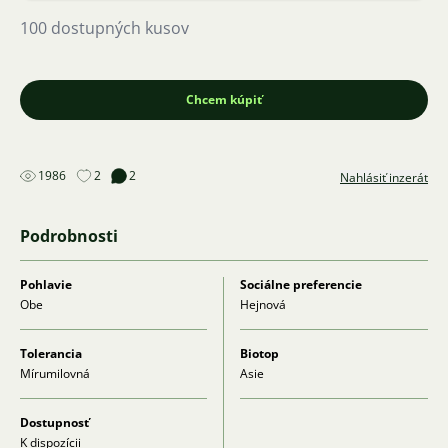
100 dostupných kusov
Chcem kúpiť
1986
2
2
Nahlásiť inzerát
Podrobnosti
Pohlavie
Sociálne preferencie
Obe
Hejnová
Tolerancia
Biotop
Mírumilovná
Asie
Dostupnosť
K dispozícii