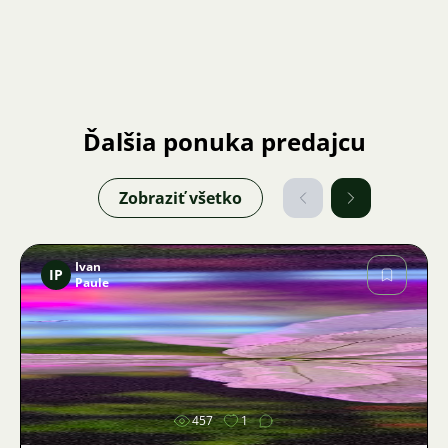
Ďalšia ponuka predajcu
Zobraziť všetko
Ivan
IP
Paule
Obrázok
457
1