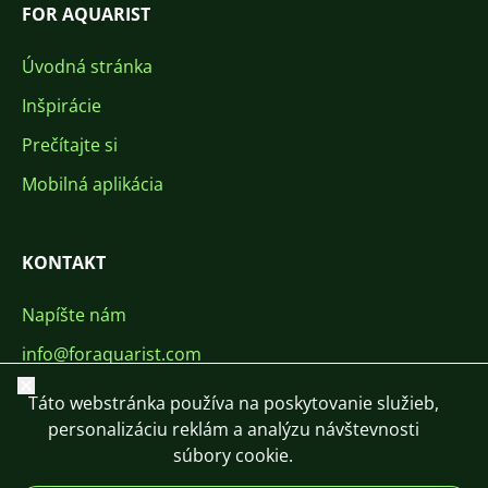
FOR AQUARIST
Úvodná stránka
Inšpirácie
Prečítajte si
Mobilná aplikácia
KONTAKT
Napíšte nám
info@foraquarist.com
Zavrieť
+420 603 449 602
Táto webstránka používa na poskytovanie služieb,
personalizáciu reklám a analýzu návštevnosti
súbory cookie.