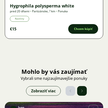
Hygrophila polysperma white
pred 20 dňami
•
Partizánske
,
? km
•
Ponuka
Rastliny
€15
Chcem kúpiť
Mohlo by vás zaujímať
Vybrali sme najzaujímavejšie ponuky
Zobraziť viac
Ivan