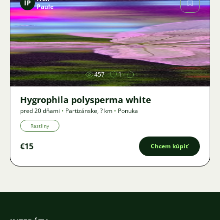
IP
Paule
Obrázok
457
1
Hygrophila polysperma white
pred 20 dňami
•
Partizánske
,
? km
•
Ponuka
Rastliny
€15
Chcem kúpiť