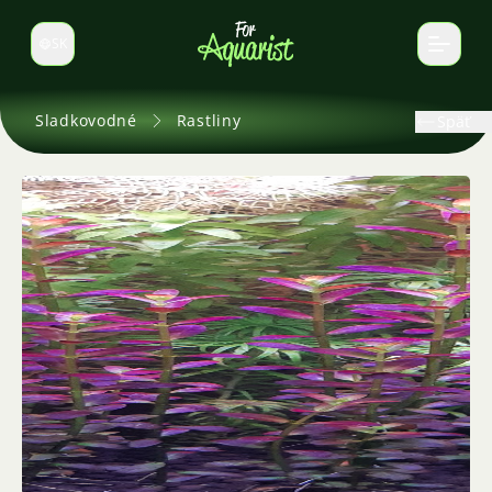
SK
Prepnúť jazyk
Sladkovodné
Rastliny
Späť