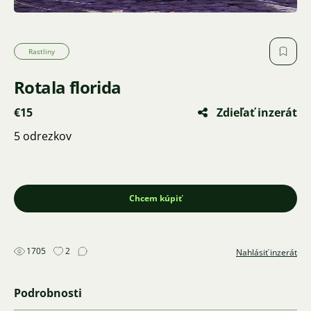
Rastliny
Rotala florida
€15
Zdieľať inzerát
5 odrezkov
Chcem kúpiť
1705
2
Nahlásiť inzerát
Podrobnosti