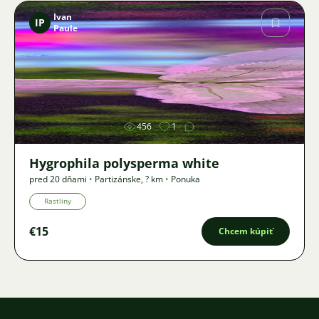
Ivan
IP
Paule
Obrázok
456
1
Hygrophila polysperma white
pred 20 dňami
•
Partizánske
,
? km
•
Ponuka
Rastliny
€15
Chcem kúpiť