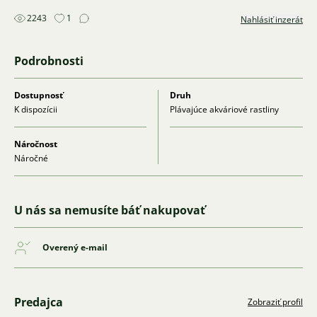
2243
1
Nahlásiť inzerát
Podrobnosti
Dostupnosť
Druh
K dispozícii
Plávajúce akváriové rastliny
Náročnost
Náročné
U nás sa nemusíte báť nakupovať
Overený e-mail
Predajca
Zobraziť profil