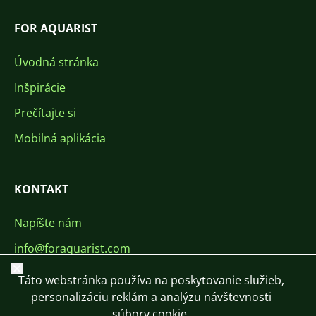
FOR AQUARIST
Úvodná stránka
Inšpirácie
Prečítajte si
Mobilná aplikácia
KONTAKT
Napíšte nám
info@foraquarist.com
Zavrieť
+420 603 449 602
Táto webstránka používa na poskytovanie služieb,
personalizáciu reklám a analýzu návštevnosti
súbory cookie.