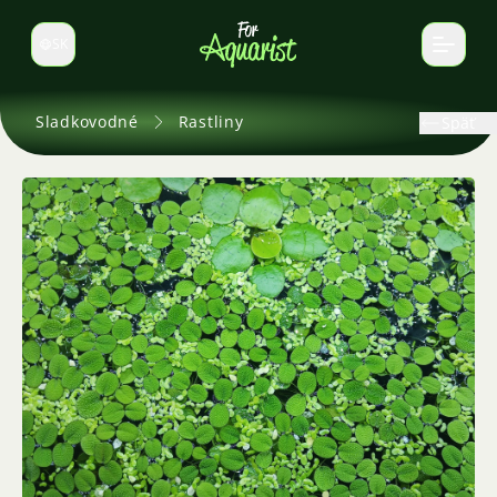
SK
Prepnúť jazyk
Sladkovodné
Rastliny
Späť