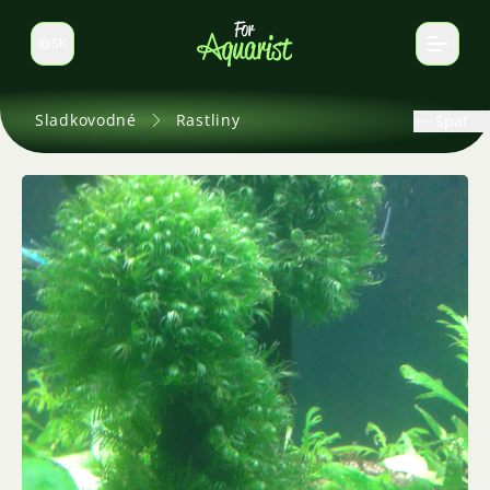
SK
Prepnúť jazyk
Sladkovodné
Rastliny
Späť