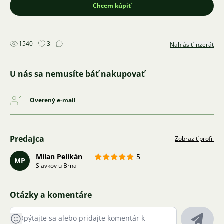
Chcem kúpiť
1540
3
Nahlásiť inzerát
U nás sa nemusíte báť nakupovať
Overený e-mail
Predajca
Zobraziť profil
Milan Pelikán
5
MP
Slavkov u Brna
Otázky a komentáre