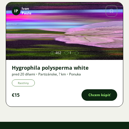
Ivan
IP
Paule
Obrázok
462
1
Hygrophila polysperma white
pred 20 dňami
•
Partizánske
,
? km
•
Ponuka
Rastliny
€15
Chcem kúpiť