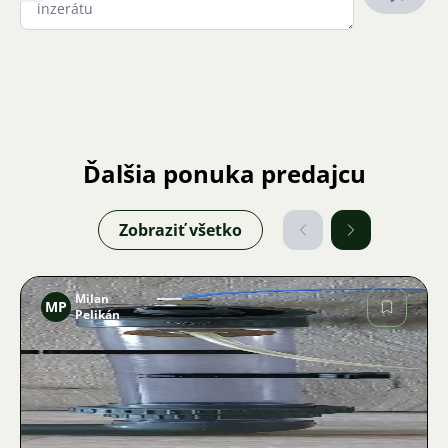
Ďalšia ponuka predajcu
Zobraziť všetko
Milan
MP
Pelikán
Obrázok