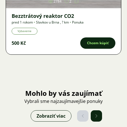
2784
2
Bezztrátový reaktor CO2
pred 1 rokom
•
Slavkov u Brna
,
? km
•
Ponuka
Vybavenie
500 Kč
Chcem kúpiť
Mohlo by vás zaujímať
Vybrali sme najzaujímavejšie ponuky
Zobraziť viac