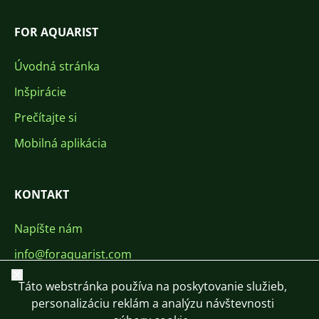
FOR AQUARIST
Úvodná stránka
Inšpirácie
Prečítajte si
Mobilná aplikácia
KONTAKT
Napíšte nám
info@foraquarist.com
Zavrieť
+420 603 449 602
Táto webstránka používa na poskytovanie služieb,
personalizáciu reklám a analýzu návštevnosti