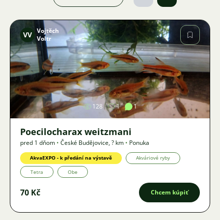
Vojtěch
VV
Voltr
Obrázok
128
1
1
Poecilocharax weitzmani
pred 1 dňom
•
České Budějovice
,
? km
•
Ponuka
AkvaEXPO - k předání na výstavě
Akváriové ryby
Tetra
Obe
70 Kč
Chcem kúpiť