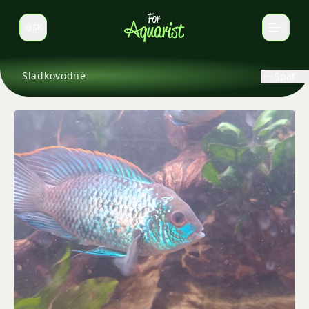
SK
Prepnúť jazyk
Sladkovodné
Späť