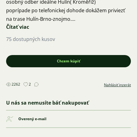
osobný odber ideálne Hulín( Kroměříž)
poprípade po telefonickej dohode dokážem priviezť
na trase Hulín-Brno-znojmo.
Čítať viac
Tel.č. 778598141
75 dostupných kusov
Chcem kúpiť
2262
2
Nahlásiť inzerát
U nás sa nemusíte báť nakupovať
Overený e-mail