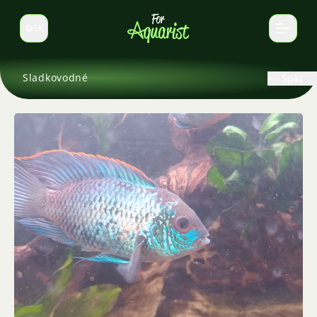
SK
Prepnúť jazyk
Sladkovodné
Späť