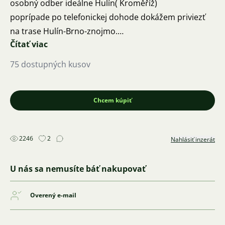
osobný odber ideálne Hulín( Kroměříž)
poprípade po telefonickej dohode dokážem priviezť
na trase Hulín-Brno-znojmo.
Čítať viac
Tel.č. 778598141
75 dostupných kusov
Chcem kúpiť
2246
2
Nahlásiť inzerát
U nás sa nemusíte báť nakupovať
Overený e-mail