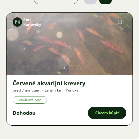
Petr
PK
Karlovský
Obrázok
2
Červené akvarijní krevety
pred 7 minútami
•
Lány
,
? km
•
Ponuka
Akváriové ryby
Dohodou
Chcem kúpiť