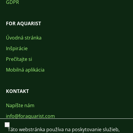
GDPR
FOR AQUARIST
Úvodná stránka
Inšpirácie
Prečítajte si
Mobilná aplikácia
KONTAKT
Napíšte nám
info@foraquarist.com
Zavrieť
+420 603 449 602
Táto webstránka používa na poskytovanie služieb,