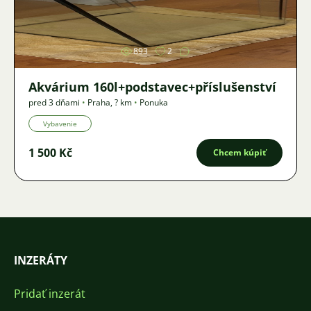
Obrázok
893
2
Akvárium 160l+podstavec+příslušenství
pred 3 dňami
•
Praha
,
? km
•
Ponuka
Vybavenie
1 500 Kč
Chcem kúpiť
INZERÁTY
Pridať inzerát