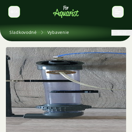
SK
Prepnúť jazyk
Sladkovodné
Vybavenie
Späť