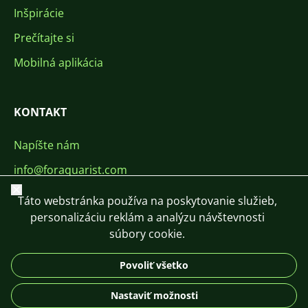
Inšpirácie
Prečítajte si
Mobilná aplikácia
KONTAKT
Napíšte nám
info@foraquarist.com
Zavrieť
+420 603 449 602
Táto webstránka používa na poskytovanie služieb,
personalizáciu reklám a analýzu návštevnosti
súbory cookie.
Povoliť všetko
CS
SK
EN
PL
DE
Nastaviť možnosti
© 2026 For Aquarist