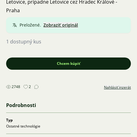
Letovice, prípadne Letovice cez Hradec Králové -
Praha
Preložené.
Zobraziť originál
1 dostupný kus
Chcem kúpiť
2748
2
Nahlásiť inzerát
Podrobnosti
Typ
Ostatné technológie