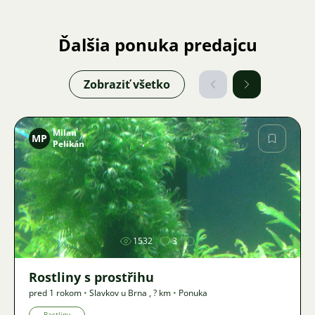
Ďalšia ponuka predajcu
Zobraziť všetko
Milan
MP
Pelikán
Obrázok
1532
3
Rostliny s prostřihu
pred 1 rokom
•
Slavkov u Brna
,
? km
•
Ponuka
Rastliny