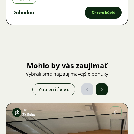
Dohodou
Chcem kúpiť
Mohlo by vás zaujímať
Vybrali sme najzaujímavejšie ponuky
Zobraziť viac
Jiří
JŽ
Želísko