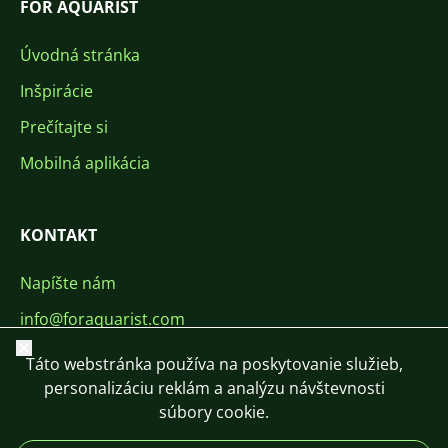
FOR AQUARIST
Úvodná stránka
Inšpirácie
Prečítajte si
Mobilná aplikácia
KONTAKT
Napíšte nám
info@foraquarist.com
Zavrieť
+420 603 449 602
Táto webstránka používa na poskytovanie služieb,
personalizáciu reklám a analýzu návštevnosti
súbory cookie.