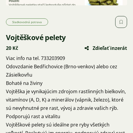
Sladkovodná potrava
Vojtěškové pelety
20 Kč
Zdieľať inzerát
Viac info na tel. 733203909
Odovzdanie Bedřichovice (Brno-venkov) alebo cez
Zásielkovňu
Bohaté na živiny
Vojtěška je vynikajúcim zdrojom rastlinných bielkovín,
vitamínov (A, D, K) a minerálov (vápnik, železo), ktoré
sú nevyhnutné pre rast, vývoj a zdravie vašich rýb.
Podporujú rast a vitalitu
Vojtěškové pelety sú ideálne pre ryby všetkých