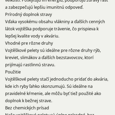
veľkostí. Poskytujú im energiu, podporujú zdravý rast
a zabezpečujú lepšiu imunitnú odpoveď.
Prírodný doplnok stravy
Vďaka vysokému obsahu vlákniny a ďalších cenných
látok vojtěška podporuje trávenie, čo prispieva k
lepšej kvalite vody v akváriu.
Vhodné pre rôzne druhy
Vojtěškové pelety sú ideálne pre rôzne druhy rýb,
kreviet, slimákov a ďalších bezstavovcov, ktorí
prijímajú rastlinnú stravu.
Použitie
Vojtěškové pelety stačí jednoducho pridať do akvária,
kde ich ryby ľahko skonzumujú. Sú ideálne na
pravidelné kŕmenie, ale môžu byť tiež použité ako
doplnok k bežnej strave.
Bez chemických prísad