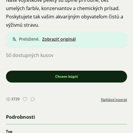
Naše vojtěškové pelety sú úplne prírodné, bez
umelých farbív, konzervantov a chemických prísad.
Poskytujete tak vašim akvarijným obyvateľom čistú a
výživnú stravu.
Preložené.
Zobraziť originál
50 dostupných kusov
Chcem kúpiť
3729
Nahlásiť inzerát
Podrobnosti
Typ