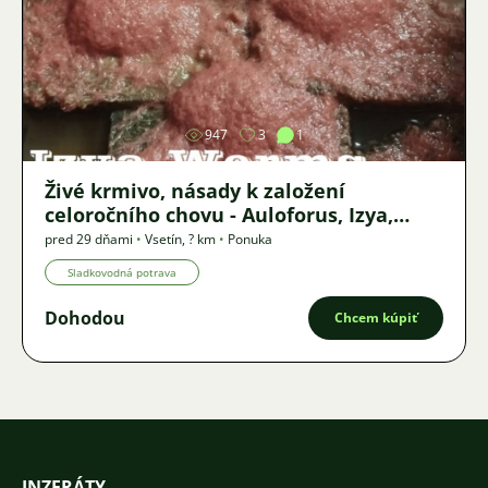
Obrázok
947
3
1
Živé krmivo, násady k založení
celoročního chovu - Auloforus, Izya,
Grindal, Roupice, Moina,
pred 29 dňami
•
Vsetín
,
? km
•
Ponuka
Sladkovodná potrava
Dohodou
Chcem kúpiť
INZERÁTY