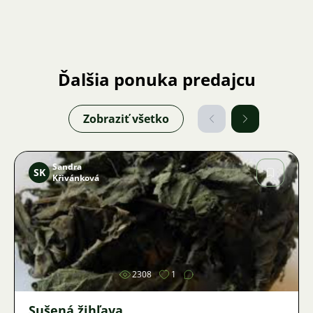
Ďalšia ponuka predajcu
Zobraziť všetko
Sandra
SK
Křivánková
Obrázok
2308
1
Sušená žihľava