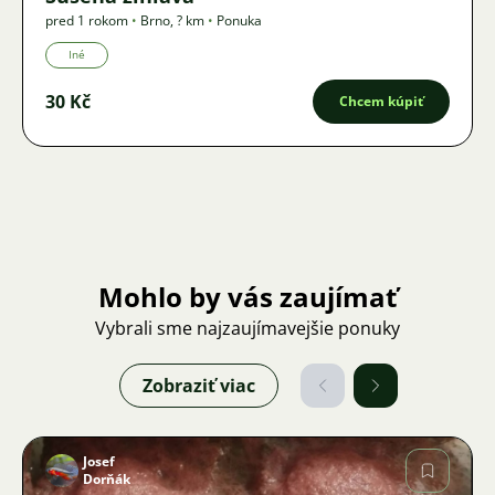
pred 1 rokom
•
Brno
,
? km
•
Ponuka
Iné
30 Kč
Chcem kúpiť
Mohlo by vás zaujímať
Vybrali sme najzaujímavejšie ponuky
Zobraziť viac
Josef
Dorňák