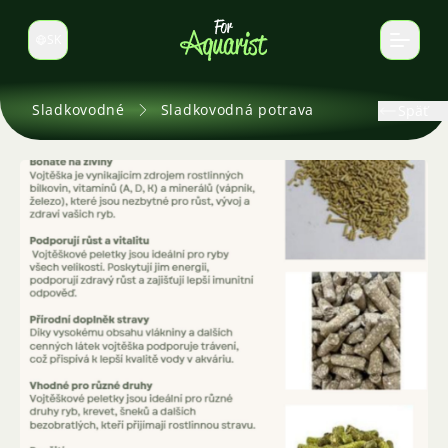
SK
Prepnúť jazyk
Sladkovodné
Sladkovodná potrava
Späť