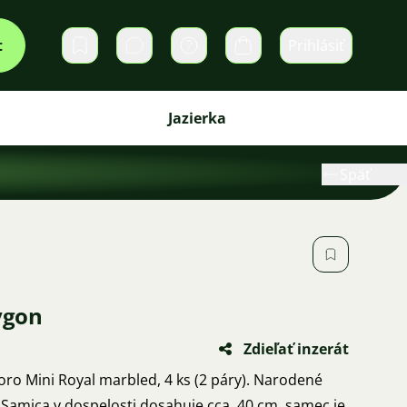
t
Prihlásiť
Súkromné správy
Košík
Jazierka
Späť
ygon
Zdieľať inzerát
 Mini Royal marbled, 4 ks (2 páry). Narodené
. Samica v dospelosti dosahuje cca. 40 cm, samec je