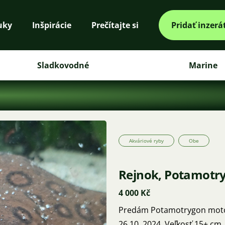
uky
Inšpirácie
Prečítajte si
Pridať inzerá
Sladkovodné
Marine
Akváriové ryby
Obe
Rejnok, Potamotr
4 000 Kč
Predám Potamotrygon motoro
26.10. 2024. Veľkosť 15+ cm