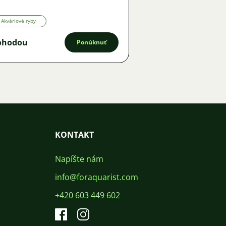
pyt
Akváriové ryby
ohodou
Ponúknuť
KONTAKT
Napíšte nám
info@foraquarist.com
+420 603 449 602