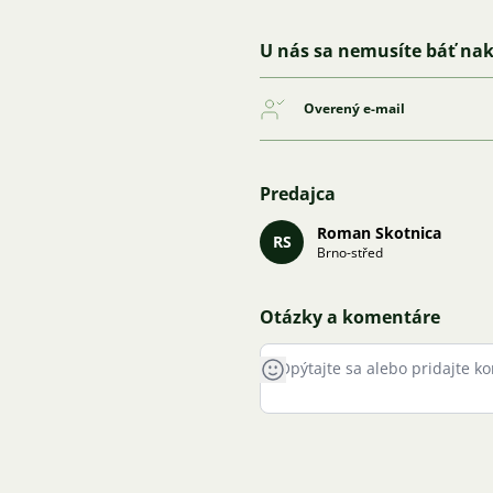
U nás sa nemusíte báť na
Overený e-mail
Predajca
Roman Skotnica
RS
Brno-střed
Otázky a komentáre