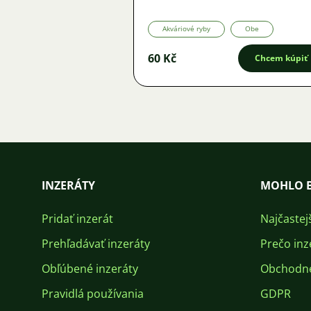
Ponuka
Akváriové ryby
Obe
60 Kč
Chcem kúpiť
INZERÁTY
MOHLO B
Pridať inzerát
Najčastej
Prehľadávať inzeráty
Prečo inz
Obľúbené inzeráty
Obchodn
Pravidlá používania
GDPR