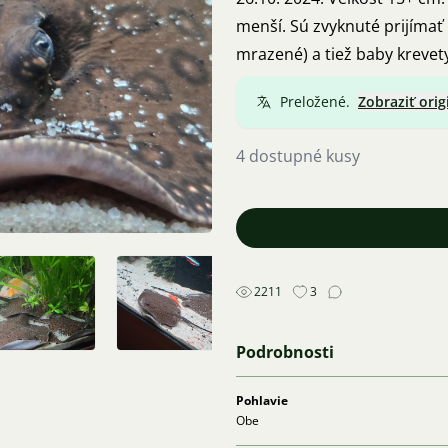
menší. Sú zvyknuté prijímať 
mrazené) a tiež baby krevet
Preložené.
Zobraziť orig
4 dostupné kusy
2211
3
Podrobnosti
Pohlavie
Obe