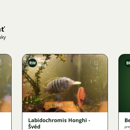
ať
uky
Roman
RW
B
Wild
Obrázok
1041
2
Labidochromis Honghi -
B
Švéd
pre