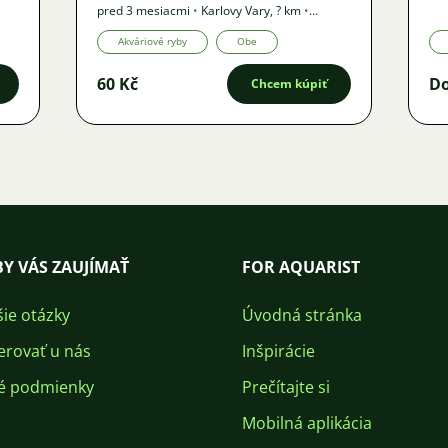
Do
pred 3 mesiacmi
•
Karlovy Vary
,
? km
•
Ponuka
Akváriové ryby
Obe
60 Kč
D
Chcem kúpiť
Y VÁS ZAUJÍMAŤ
FOR AQUARIST
šie otázky
Úvodná stránka
erovať u nás
Inšpirácie
é podmienky
Prečítajte si
Mobilná aplikácia