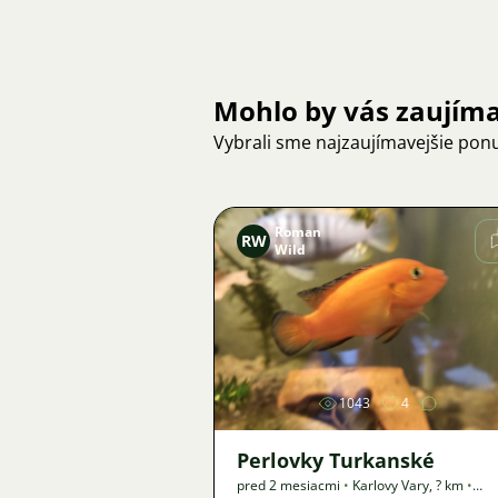
Mohlo by vás zaujím
Vybrali sme najzaujímavejšie pon
Roman
RW
Wild
Obrázok
1043
4
Perlovky Turkanské
pred 2 mesiacmi
•
Karlovy Vary
,
? km
•