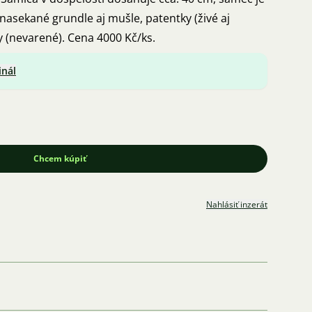
nasekané grundle aj mušle, patentky (živé aj
y (nevarené). Cena 4000 Kč/ks.
inál
Chcem kúpiť
Nahlásiť inzerát