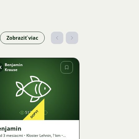
Zobraziť viac
Benjamin
K
Krause
Obrázok
DOPYT
517
enjamin
d 3 mesiacmi
•
Kloster Lehnin
,
? km
•