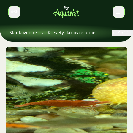
SK
Prepnúť jazyk
Sladkovodné
Krevety, kôrovce a iné
Späť