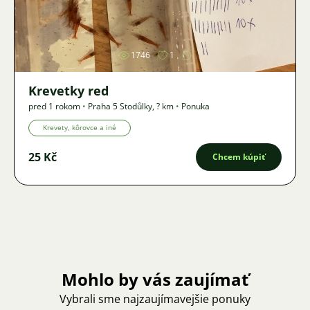
Obrázok
1746
1
Krevetky red
pred 1 rokom
•
Praha 5 Stodůlky
,
? km
•
Ponuka
Krevety, kôrovce a iné
25 Kč
Chcem kúpiť
Mohlo by vás zaujímať
Vybrali sme najzaujímavejšie ponuky