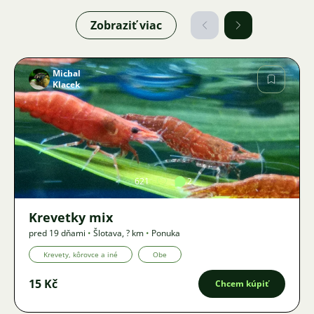
Zobraziť viac
Michal
Klacek
Obrázok
621
2
Krevetky mix
pred 19 dňami
•
Šlotava
,
? km
•
Ponuka
Krevety, kôrovce a iné
Obe
15 Kč
Chcem kúpiť