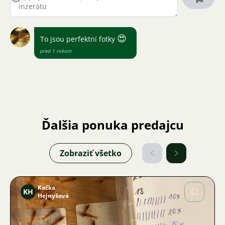
😍
To jsou perfektní fotky
pred 1 rokom
Ďalšia ponuka predajcu
Zobraziť všetko
Kačka
KH
Hejnyšová