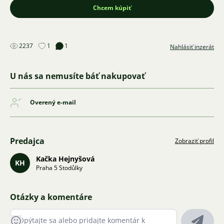
Chcem kúpiť
2237
1
1
Nahlásiť inzerát
U nás sa nemusíte báť nakupovať
Overený e-mail
Predajca
Zobraziť profil
Kačka Hejnyšová
KH
Praha 5 Stodůlky
Otázky a komentáre