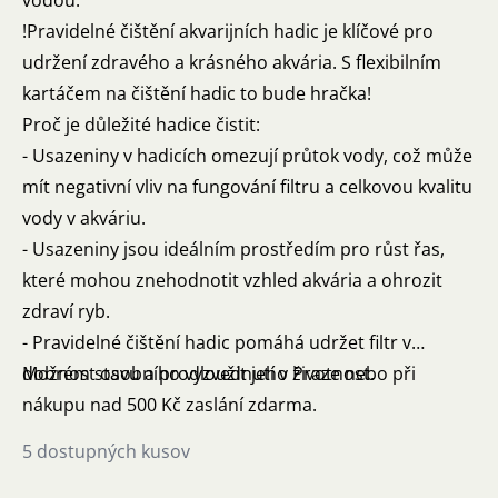
vodou.
!Pravidelné čištění akvarijních hadic je klíčové pro
udržení zdravého a krásného akvária. S flexibilním
kartáčem na čištění hadic to bude hračka!
Proč je důležité hadice čistit:
- Usazeniny v hadicích omezují průtok vody, což může
mít negativní vliv na fungování filtru a celkovou kvalitu
vody v akváriu.
- Usazeniny jsou ideálním prostředím pro růst řas,
které mohou znehodnotit vzhled akvária a ohrozit
zdraví ryb.
- Pravidelné čištění hadic pomáhá udržet filtr v
dobrém stavu a prodloužit jeho životnost.
Možnost osobního vyzvednutí v Praze nebo při
nákupu nad 500 Kč zaslání zdarma.
5 dostupných kusov