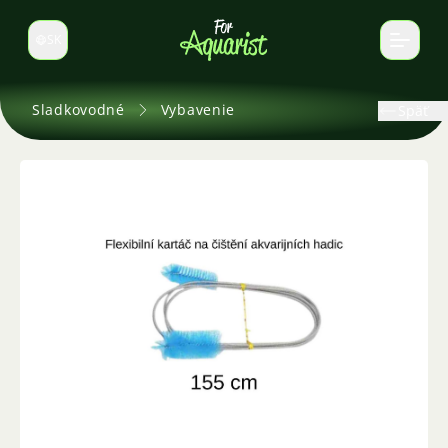
SK
Prepnúť jazyk
Sladkovodné
Vybavenie
Späť