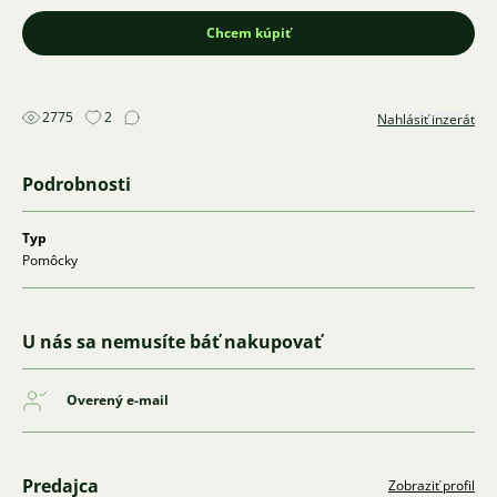
Chcem kúpiť
2775
2
Nahlásiť inzerát
Podrobnosti
Typ
Pomôcky
U nás sa nemusíte báť nakupovať
Overený e-mail
Predajca
Zobraziť profil