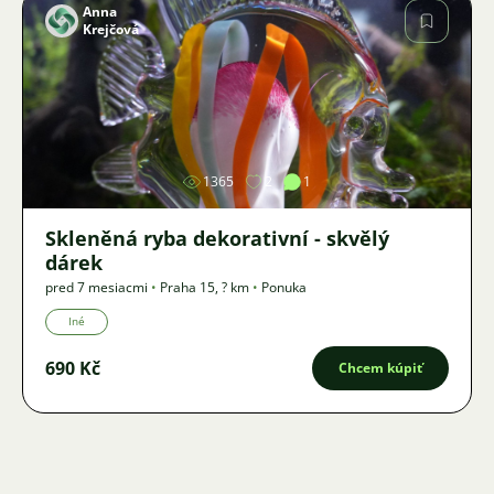
Anna
Krejčová
Obrázok
1365
2
1
Skleněná ryba dekorativní - skvělý
dárek
pred 7 mesiacmi
•
Praha 15
,
? km
•
Ponuka
Iné
690 Kč
Chcem kúpiť