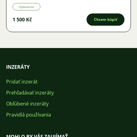
Vybavenie
1 500 Kč
Chcem kúpiť
INZERÁTY
Pridať inzerát
Prehľadávať inzeráty
Obľúbené inzeráty
Pravidlá používania
MOHLO BY VÁS ZAUJÍMAŤ