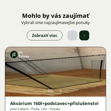
Mohlo by vás zaujímať
Vybrali sme najzaujímavejšie ponuky
Zobraziť viac
Jiří
JŽ
Želísko
Obrázok
890
2
Akvárium 160l+podstavec+příslušenství
pred 3 dňami
•
Praha
,
? km
•
Ponuka