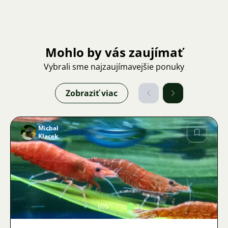
Mohlo by vás zaujímať
Vybrali sme najzaujímavejšie ponuky
Zobraziť viac
Michal
Klacek
Obrázok
605
2