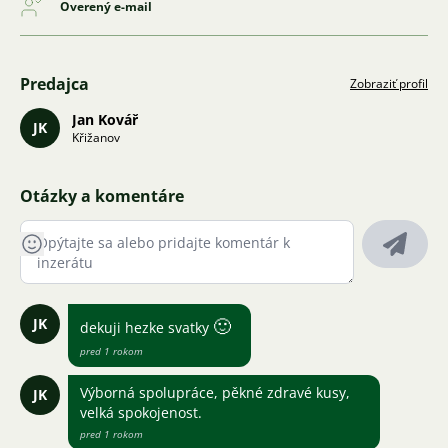
Overený e-mail
Predajca
Zobraziť profil
Jan Kovář
JK
Křižanov
Otázky a komentáre
JK
🙂
dekuji hezke svatky
pred 1 rokom
Výborná spolupráce, pěkné zdravé kusy,
JK
velká spokojenost.
pred 1 rokom