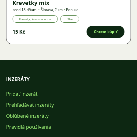
Krevetky mix
pred 18 dňami
•
Šlotava
,
? km
•
Ponuka
Krevety, kôrovce a iné
Obe
15 Kč
Chcem kúpiť
INZERÁTY
Pridať inzerát
Prehľadávať inzeráty
Obľúbené inzeráty
Pravidlá používania