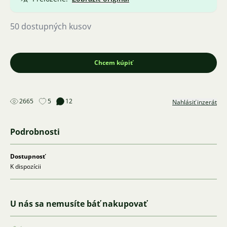
50 dostupných kusov
Chcem kúpiť
2665
5
12
Nahlásiť inzerát
Podrobnosti
Dostupnosť
K dispozícii
U nás sa nemusíte báť nakupovať