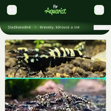
SK
Prepnúť jazyk
Sladkovodné
Krevety, kôrovce a iné
Späť