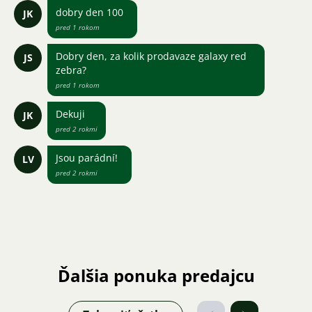
dobry den 100
JK
pred 1 rokom
Dobry den, za kolik prodavaze galaxy red
JS
zebra?
pred 1 rokom
Dekuji
JK
pred 2 rokmi
Jsou parádní!
LV
pred 2 rokmi
Ďalšia ponuka predajcu