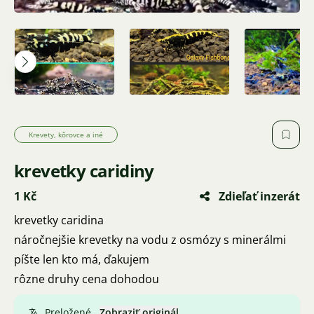
Krevety, kôrovce a iné
krevetky caridiny
1 Kč
Zdieľať inzerát
krevetky caridina
náročnejšie krevetky na vodu z osmózy s minerálmi
píšte len kto má, ďakujem
rôzne druhy cena dohodou
Preložené.
Zobraziť originál