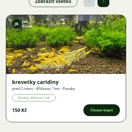
Zobraziť všetko
Jan
JK
Kovář
Obrázok
1434
5
krevetky caridiny
pred 2 rokmi
•
Křižanov
,
? km
•
Ponuka
Krevety, kôrovce a iné
150 Kč
Chcem kúpiť