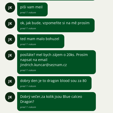
piši vam meil
JK
pred 1 rokom
ok, jak bude, vzpomeňte si na mě prosím
JK
pred 1 rokom
ted mam malo bohuzel
JK
pred 1 rokom
posíláte? mel bych zájem o 20ks. Prosím
JK
napsat na email
jindrich.kuncar@seznam.cz
pred 1 rokom
dobry den je to dragon blood sou za 80
JK
pred 1 rokom
Dobrý večer,za kolik jsou Blue calceo
JK
Dragon?
pred 1 rokom