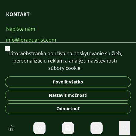
KONTAKT
Napíšte nám
info@foraquarist.com
Zavrieť
+420 603 449 602
Táto webstránka používa na poskytovanie služieb,
personalizáciu reklám a analýzu návštevnosti
súbory cookie.
Povoliť všetko
CS
SK
EN
PL
DE
Nastaviť možnosti
© 2026 For Aquarist
Odmietnuť
Domov
Súkromné správ
Použí