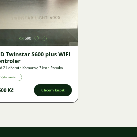
Obrázok
590
D Twinstar S600 plus WiFi
ontroler
d 21 dňami
•
Komarov
,
? km
•
Ponuka
Vybavenie
500 Kč
Chcem kúpiť