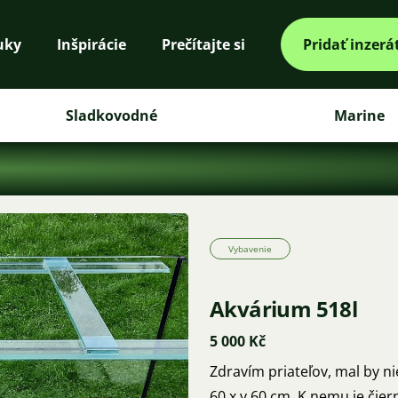
uky
Inšpirácie
Prečítajte si
Pridať inzerá
Sladkovodné
Marine
Vybavenie
Akvárium 518l
5 000 Kč
Zdravím priateľov, mal by n
60 x v 60 cm. K nemu je čier