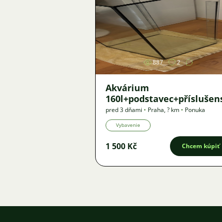
Obrázok
887
2
Akvárium
160l+podstavec+příslušen
pred 3 dňami
•
Praha
,
? km
•
Ponuka
Vybavenie
1 500 Kč
Chcem kúpiť