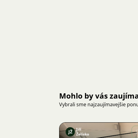
Mohlo by vás zaujím
Vybrali sme najzaujímavejšie pon
Jiří
JŽ
Želísko