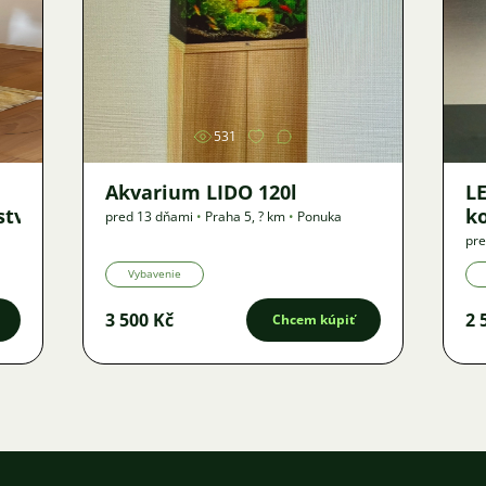
Obrázok
531
Akvarium LIDO 120l
LE
ství
k
pred 13 dňami
•
Praha 5
,
? km
•
Ponuka
pre
Vybavenie
3 500 Kč
2 
Chcem kúpiť