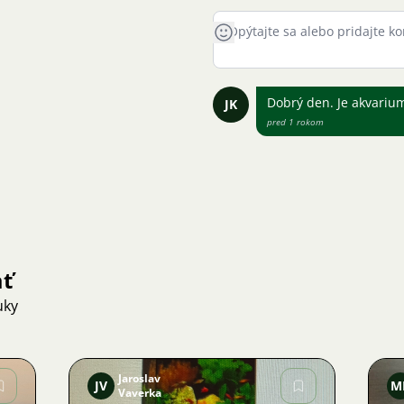
Dobrý den. Je akvarium
JK
pred 1 rokom
ať
uky
Jaroslav
JV
M
Vaverka