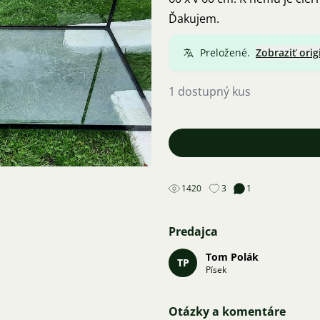
Ďakujem.
Preložené.
Zobraziť orig
1 dostupný kus
1420
3
1
Predajca
Tom Polák
TP
Písek
Otázky a komentáre