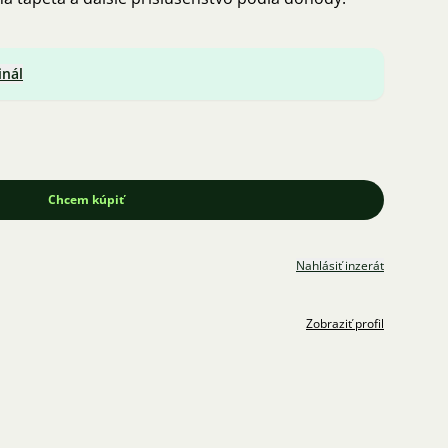
inál
Chcem kúpiť
Nahlásiť inzerát
Zobraziť profil