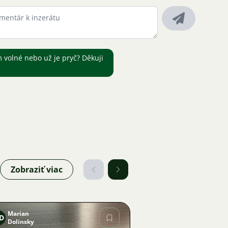
 volné nebo už je pryč? Děkuji
Zobraziť viac
Marian
D
Dolinsky