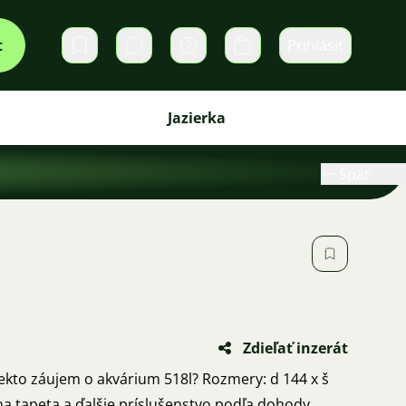
t
Prihlásiť
Súkromné správy
Košík
Jazierka
Späť
Zdieľať inzerát
iekto záujem o akvárium 518l? Rozmery: d 144 x š
na tapeta a ďalšie príslušenstvo podľa dohody.