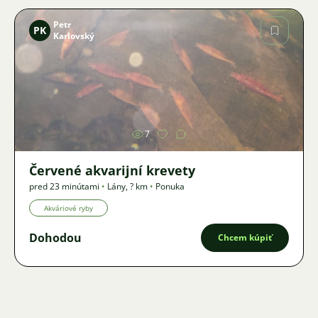
Petr
PK
Karlovský
Obrázok
7
Červené akvarijní krevety
pred 23 minútami
•
Lány
,
? km
•
Ponuka
Akváriové ryby
Dohodou
Chcem kúpiť