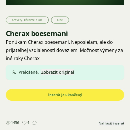
Krevety, kôrovce a iné
Obe
Cherax boesemani
Ponúkam Cherax boesemani. Neposielam, ale do
prijateľnej vzdialenosti doveziem. Možnosť výmeny za
iné raky Cherax.
Preložené.
Zobraziť originál
Inzerát je ukončený
1456
4
Nahlásiť inzerát