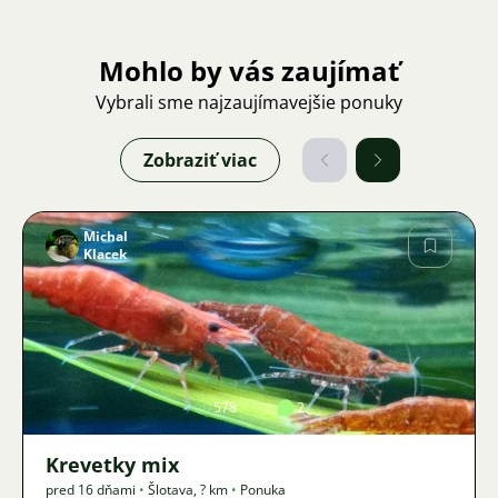
Mohlo by vás zaujímať
Vybrali sme najzaujímavejšie ponuky
Zobraziť viac
Michal
Klacek
Obrázok
578
2
Krevetky mix
pred 16 dňami
•
Šlotava
,
? km
•
Ponuka