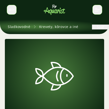
SK
Prepnúť jazyk
Sladkovodné
Krevety, kôrovce a iné
Späť