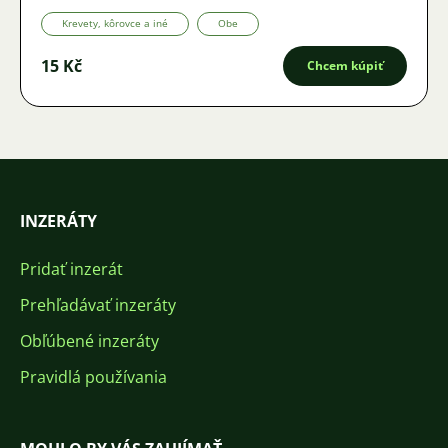
Krevety, kôrovce a iné
Obe
15 Kč
Chcem kúpiť
INZERÁTY
Pridať inzerát
Prehľadávať inzeráty
Obľúbené inzeráty
Pravidlá používania