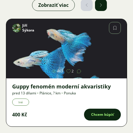
Zobraziť viac
Jiří
Sýkora
Obrázok
463
2
Guppy fenomén moderní akvaristiky
pred 13 dňami
•
Plánice
,
? km
•
Ponuka
Iné
400 Kč
Chcem kúpiť