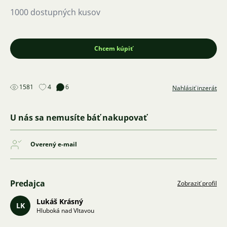
1000 dostupných kusov
Chcem kúpiť
1581
4
6
Nahlásiť inzerát
U nás sa nemusíte báť nakupovať
Overený e-mail
Predajca
Zobraziť profil
Lukáš Krásný
LK
Hluboká nad Vltavou