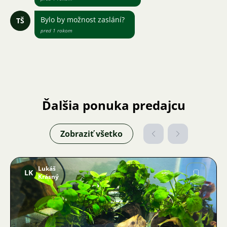
Bylo by možnost zaslání?
TŠ
pred 1 rokom
Ďalšia ponuka predajcu
Zobraziť všetko
Lukáš
LK
Krásný
Obrázok