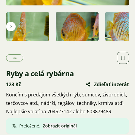
Iné
Ryby a celá rybárna
123 Kč
Zdieľať inzerát
Končím s predajom všetkých rýb, sumcov, živorodiek,
terčovcov atď., nádrží, regálov, techniky, krmiva atď.
Najlepšie volať na 704527142 alebo 603879489.
Preložené.
Zobraziť originál