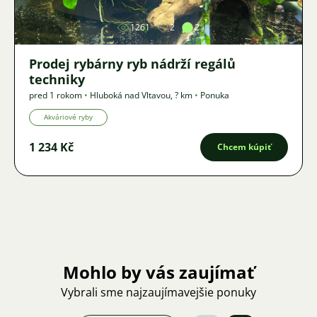
1261
2
2
Prodej rybárny ryb nádrží regálů
techniky
pred 1 rokom
•
Hluboká nad Vltavou
,
? km
•
Ponuka
Akváriové ryby
1 234 Kč
Chcem kúpiť
Mohlo by vás zaujímať
Vybrali sme najzaujímavejšie ponuky