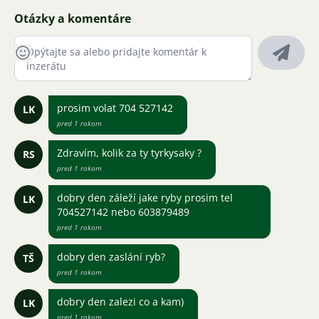
Otázky a komentáre
prosim volat 704 527142
LK
pred 1 rokom
Zdravím, kolik za ty tyrkysaky ?
RS
pred 1 rokom
dobry den záleží jake ryby prosim tel
LK
704527142 nebo 603879489
pred 1 rokom
dobry den zaslání ryb?
TŠ
pred 1 rokom
dobry den zalezi co a kam)
LK
pred 1 rokom