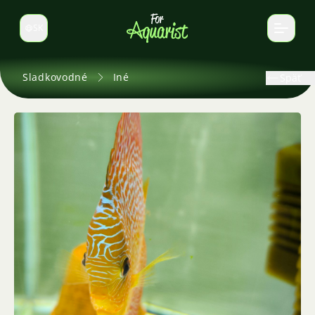
SK
Prepnúť jazyk
Sladkovodné
Iné
Späť