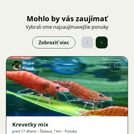
Mohlo by vás zaujímať
Vybrali sme najzaujímavejšie ponuky
Zobraziť viac
Michal
Klacek
Obrázok
597
2
Krevetky mix
pred 17 dňami
•
Šlotava
,
? km
•
Ponuka