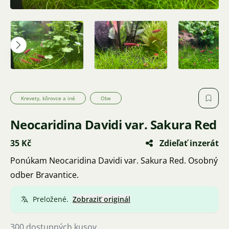
Krevety, kôrovce a iné
Obe
Neocaridina Davidi var. Sakura Red
35 Kč
Zdieľať inzerát
Ponúkam Neocaridina Davidi var. Sakura Red. Osobný
odber Bravantice.
Preložené.
Zobraziť originál
300 dostupných kusov