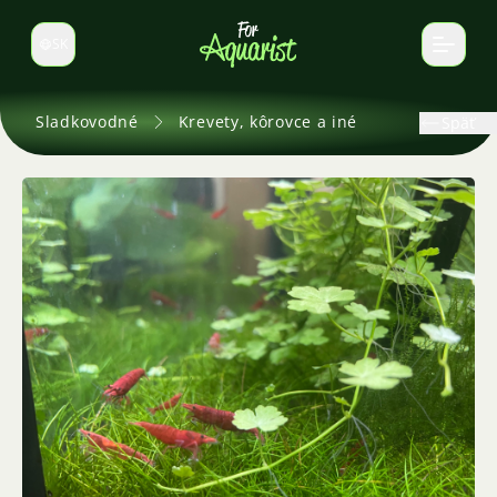
SK
Prepnúť jazyk
Sladkovodné
Krevety, kôrovce a iné
Späť