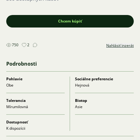
Chcem kúpiť
750
2
Nahlásiť inzerát
Podrobnosti
Pohlavie
Sociálne preferencie
Obe
Hejnová
Tolerancia
Biotop
Mírumilovná
Asie
Dostupnosť
K dispozícii