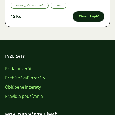
Krevety, kôrovce a iné
Obe
15 Kč
Chcem kúpiť
INZERÁTY
Pridať inzerát
Prehľadávať inzeráty
Obľúbené inzeráty
Pravidlá používania
MOHLO BY VÁS ZAUJÍMAŤ