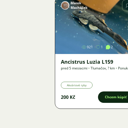
Marek
Macháček
Obrázok
921
1
2
Ancistrus Luzia L159
pred 5 mesiacmi
•
Tlumačov
,
? km
•
Ponuk
Akváriové ryby
200 Kč
Chcem kúpiť