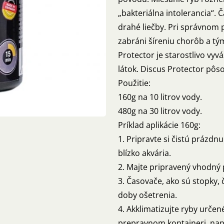
„bakteriálna intolerancia“. 
drahé liečby. Pri správnom 
zabráni šíreniu chorôb a tý
Protector je starostlivo vy
látok. Discus Protector pôs
Použitie:
160g na 10 litrov vody.
480g na 30 litrov vody.
Príklad aplikácie 160g:
1. Pripravte si čistú prázdn
blízko akvária.
2. Majte pripravený vhodný
3. Časovače, ako sú stopky,
doby ošetrenia.
4. Akklimatizujte ryby urče
prepravnom kontajneri, nap