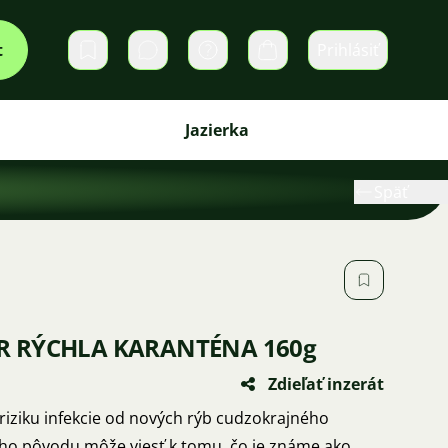
t
Prihlásiť
Súkromné správy
Košík
Jazierka
Späť
R RÝCHLA KARANTÉNA 160g
Zdieľať inzerát
riziku infekcie od nových rýb cudzokrajného
ho pôvodu môže viesť k tomu, čo je známe ako