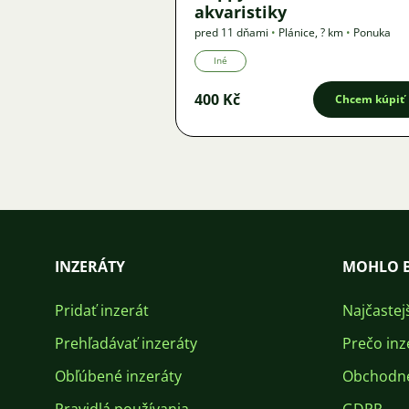
akvaristiky
pred 11 dňami
•
Plánice
,
? km
•
Ponuka
Iné
400 Kč
Chcem kúpiť
INZERÁTY
MOHLO B
Pridať inzerát
Najčastej
Prehľadávať inzeráty
Prečo inz
Obľúbené inzeráty
Obchodn