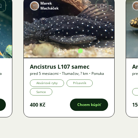
Marek
Macháček
Obrázok
2226
1
Ancistrus L107 samec
A
a
pred 5 mesiacmi
•
Tlumačov
,
? km
•
Ponuka
pre
Akváriové ryby
Prísavník
Samce
400 Kč
15
Chcem kúpiť