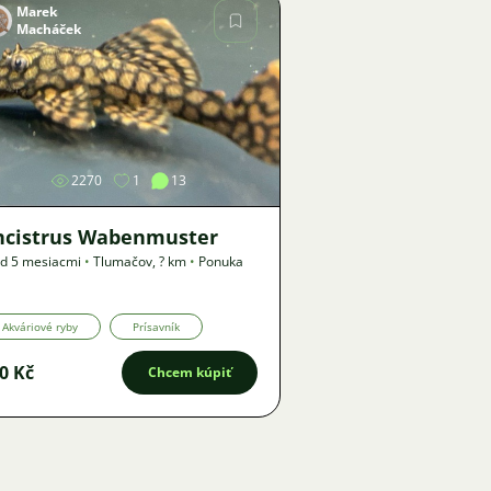
Marek
Macháček
Obrázok
2270
1
13
ncistrus Wabenmuster
d 5 mesiacmi
•
Tlumačov
,
? km
•
Ponuka
Akváriové ryby
Prísavník
0 Kč
Chcem kúpiť