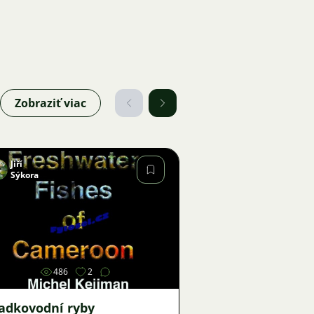
Zobraziť viac
Jiří
Sýkora
Obrázok
486
2
ladkovodní ryby