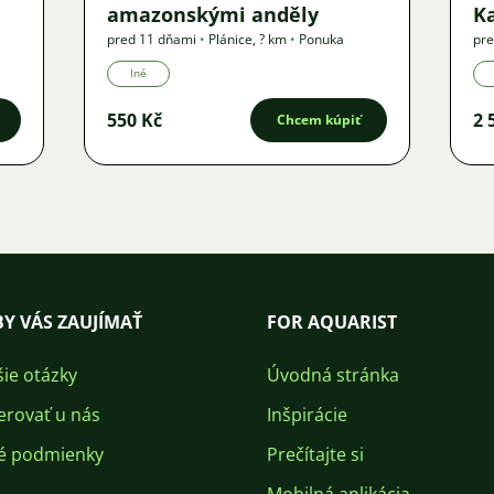
amazonskými anděly
K
pred 11 dňami
•
Plánice
,
? km
•
Ponuka
pre
Iné
550 Kč
2 
Chcem kúpiť
Y VÁS ZAUJÍMAŤ
FOR AQUARIST
šie otázky
Úvodná stránka
erovať u nás
Inšpirácie
é podmienky
Prečítajte si