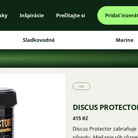
uky
Inšpirácie
Prečítajte si
Pridať inzerá
Sladkovodné
Marine
Iné
DISCUS PROTECTO
415 Kč
Discus Protector zabraňuje 
pôvodu. Miešanie rýb rôzne