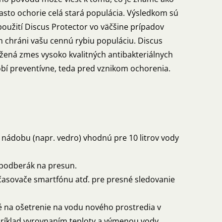
Často ochorie celá stará populácia. Výsledkom sú
použití Discus Protector vo väčšine prípadov
m chráni vašu cennú rybiu populáciu. Discus
vážená zmes vysoko kvalitných antibakteriálnych
obí preventívne, teda pred vznikom ochorenia.
u nádobu (napr. vedro) vhodnú pre 10 litrov vody
 podberák na presun.
 časovače smartfónu atď. pre presné sledovanie
né na ošetrenie na vodu nového prostredia v
ríklad vyrovnaním teploty a výmenou vody.