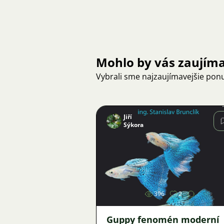
Mohlo by vás zaujím
Vybrali sme najzaujímavejšie pon
Jiří
Sýkora
Obrázok
396
2
Guppy fenomén moderní