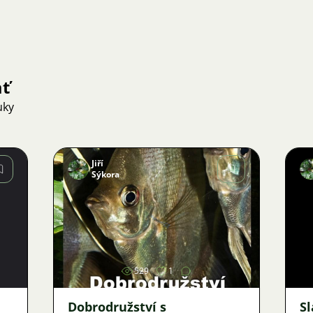
ať
uky
Jiří
Sýkora
Obrázok
529
1
Dobrodružství s
S