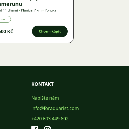
amerunu
d 11 dňami
•
Plánice
,
? km
•
Ponuka
Iné
500 Kč
Chcem kúpiť
KONTAKT
Napíšte nám
info@foraquarist.com
+420 603 449 602