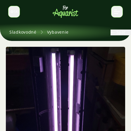
SK
Prepnúť jazyk
Sladkovodné
Vybavenie
Späť