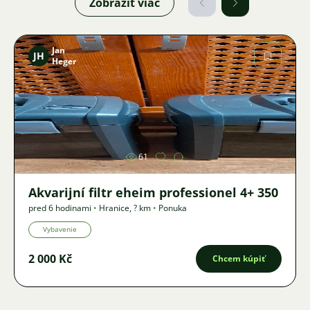
Zobraziť viac
Jan
JH
Heger
Obrázok
61
Akvarijní filtr eheim professionel 4+ 350
pred 6 hodinami
•
Hranice
,
? km
•
Ponuka
Vybavenie
2 000 Kč
Chcem kúpiť