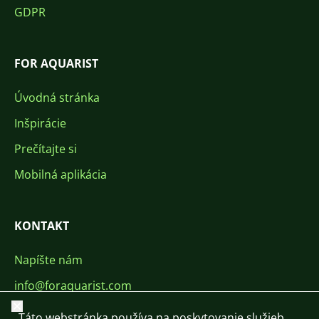
GDPR
FOR AQUARIST
Úvodná stránka
Inšpirácie
Prečítajte si
Mobilná aplikácia
KONTAKT
Napíšte nám
info@foraquarist.com
Zavrieť
+420 603 449 602
Táto webstránka používa na poskytovanie služieb,