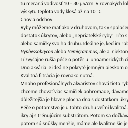
tu meraná vodivosť 10 – 30 µS/cm. V rovnakých lo
výskytu teplota vody klesá až na 10 °C.
Chov a odchov
Ryby môžeme mať ako v druhovom, tak v spoločens
dostatok úkrytov, alebo „nepriateľské ryby“. Títo
alebo samičky svojho druhu. Ideálne je, keď im ro
Hyphessobrycon
alebo
Hemigrammus
, ale aj niekt
Tí zvyčajne rušia péče o potěr u juhoamerických ci
Dno akvária je ideálne pokryté jemným pieskom o
Kvalitná filtrácia je rovnako nutná.
Mnoho profesionálnych akvaristov chová tieto ryb
chceme chovať viac samičiek pohromade, dávame t
dôležitejšia je hlavne plocha dna s dostatkom úkr
Péče o potomstvo je u tohto druhu veľmi kvalitná.
ikry aj s trénujúcim substrátom. Potom sa dočkáva
potom sú snůšky menšie, máme ale kvalitnejšie je