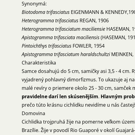
Synonymá:
Biotodoma trifasciatus
EIGENMANN & KENNEDY,19
Heterogramma trifasciatus
REGAN, 1906
Heterogramma trifasciatum maciliensie
HASEMAN, 1
Apistogramma trifasciata maciliensis
(HASEMAN, 191
Pintoichthys trifasciatus
FOWLER, 1954
Apistogramma trifasciatum haraldschultzi
MEINKEN, 
Charakteristika
Samce dosahujú do 5 cm, samičky asi 3,5 - 4 cm.
vyjadrený pohlavný dimorfizmus. To ukazuje aj na 
malé revíry o priemere okolo 25 - 30 cm, samček m
pravidelne darí len skúsenějším
.
Hlavným probl
prečo túto krásnu cichlidku nevidíme u nás častej
Domovina
Cichlidka trojpruhá žije na pomerne veľkom území
Brazílie. Žije v povodí Rio Guaporé v okolí Guajar