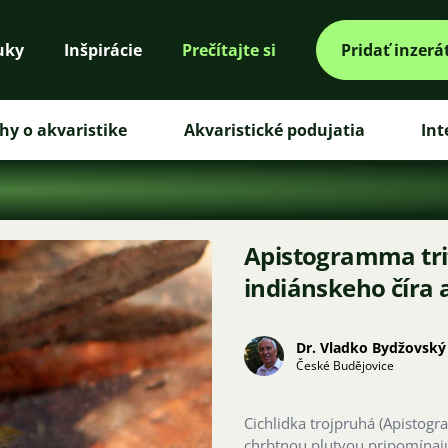
uky
Inšpirácie
Prečítajte si
Pridať inzerá
hy o akvaristike
Akvaristické podujatia
Int
Apistogramma tri
indiánskeho číra 
Dr. Vladko Bydžovský
České Budějovice
Cichlidka trojpruhá (Apistogr
chrbtnou plutvou pripomínaj