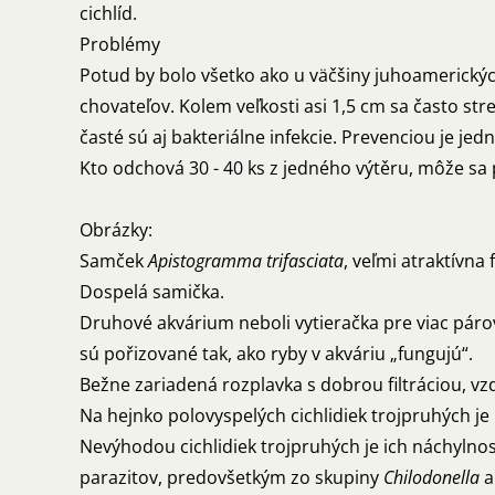
cichlíd.
Problémy
Potud by bolo všetko ako u väčšiny juhoamerickýc
chovateľov. Kolem veľkosti asi 1,5 cm sa často 
časté sú aj bakteriálne infekcie. Prevenciou je je
Kto odchová 30 - 40 ks z jedného výtěru, môže sa
Obrázky:
Samček
Apistogramma trifasciata
, veľmi atraktívna
Dospelá samička.
Druhové akvárium neboli vytieračka pre viac párov.
sú pořizované tak, ako ryby v akváriu „fungujú“.
Bežne zariadená rozplavka s dobrou filtráciou, v
Na hejnko polovyspelých cichlidiek trojpruhých j
Nevýhodou cichlidiek trojpruhých je ich náchylno
parazitov, predovšetkým zo skupiny
Chilodonella