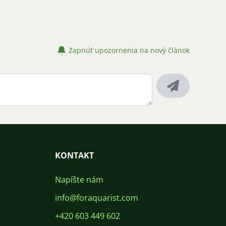
Zapnúť upozornenia na nový článok
KONTAKT
Napíšte nám
info@foraquarist.com
+420 603 449 602