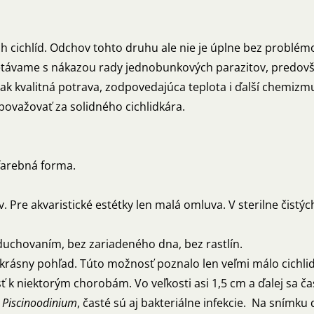
h cichlíd. Odchov tohto druhu ale nie je úplne bez problém
stretávame s nákazou rady jednobunkových parazitov, predo
dnak kvalitná potrava, zodpovedajúca teplota i ďalší chemizm
 považovať za solidného cichlidkára.
 farebná forma.
 Pre akvaristické estétky len malá omluva. V sterilne čistýc
zduchovaním, bez zariadeného dna, bez rastlín.
e krásny pohľad. Túto možnosť poznalo len veľmi málo cichli
sť k niektorým chorobám. Vo veľkosti asi 1,5 cm a ďalej sa
a
Piscinoodinium
, časté sú aj bakteriálne infekcie. Na snímk