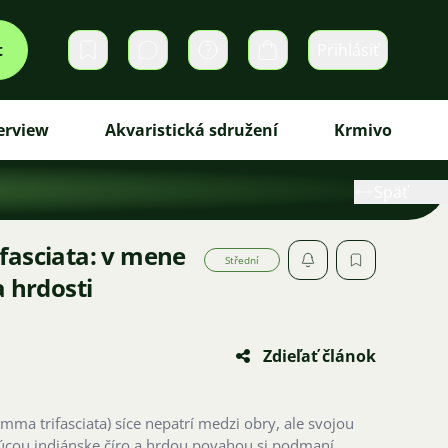
t
Prihlásiť
Súkromné správy
Košík
erview
Akvaristická sdružení
Krmivo
Späť
fasciata: v mene
Střední
a hrdosti
Zdieľať článok
amma trifasciata) síce nepatrí medzi obry, ale svojou
úcou indiánske číro a hrdou povahou si podmaní