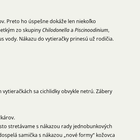
ov. Preto ho úspešne dokáže len niekoľko
všetkým zo skupiny
Chilodonella
a
Piscinoodinium
,
us vody. Nákazu do vytieračky prinesú už rodičia.
h vytieračkách sa cichlidky obvykle netrú. Zábery
dkárov.
 často stretávame s nákazou rady jednobunkových
u dospelá samička s nákazou „nové formy“ kožovca