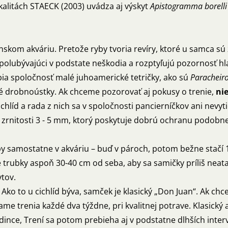
kalitách STAECK (2003) uvádza aj výskyt
Apistogramma borelli
kom akváriu. Pretože ryby tvoria revíry, ktoré u samca sú
 spolubývajúci v podstate neškodia a rozptyľujú pozornosť h
bia spoločnosť malé juhoamerické tetričky, ako sú
Paracheiro
oré drobnoústky. Ak chceme pozorovať aj pokusy o trenie,
nie
chlíd a rada z nich sa v spoločnosti pancierníčkov ani nevyti
 zrnitosti 3 - 5 mm, ktorý poskytuje dobrú ochranu podob
y samostatne v akváriu – buď v pároch, potom bežne stačí 10
rubky aspoň 30-40 cm od seba, aby sa samičky príliš neata
ytov.
 Ako to u cichlíd býva, samček je klasický „Don Juan“. Ak c
me trenia každé dva týždne, pri kvalitnej potrave. Klasický
dince, Trení sa potom prebieha aj v podstatne dlhších inter