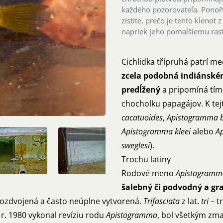
každého pozorovateľa. Ponořte
zistite, prečo je tento klenot
napriek jeho pomalšiemu rast
Cichlidka třípruhá patrí me
zcela podobná indiánské
predĺžený
a pripomíná tím 
chocholku papagájov. K tejt
cacatuoides
,
Apistogramma b
Apistogramma kleei
alebo
A
sweglesi
).
Trochu latiny
Rodové meno
Apistogram
šalebný či podvodný a gr
 rozdvojená a často neúplne vytvorená.
Trifasciata
z lat.
tri
– tr
r. 1980 vykonal revíziu rodu
Apistogramma
, bol všetkým zm