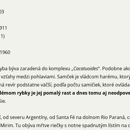
03
911
1)
1960
 Ryba býva zaradená do komplexu „
Cacatuoides
“. Podobne ako
vzťahy medzi pohlaviami. Samček je vládcom harému, ktorý t
á revír podstatne väčší, podľa počtu samičiek, ktoré ovláda
émom rybky je jej pomalý rast a dnes tomu aj neodpov
šie.
, od severu Argentíny, od Santa Fé na dolnom Rio Paraná, c
á-Mirim. Tu obýva mŕtve riečky s notne spadnutým lístím na d