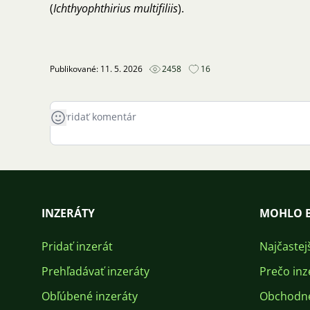
(
Ichthyophthirius multifiliis
).
Publikované: 11. 5. 2026
2458
16
INZERÁTY
MOHLO B
Pridať inzerát
Najčastej
Prehľadávať inzeráty
Prečo inz
Obľúbené inzeráty
Obchodn