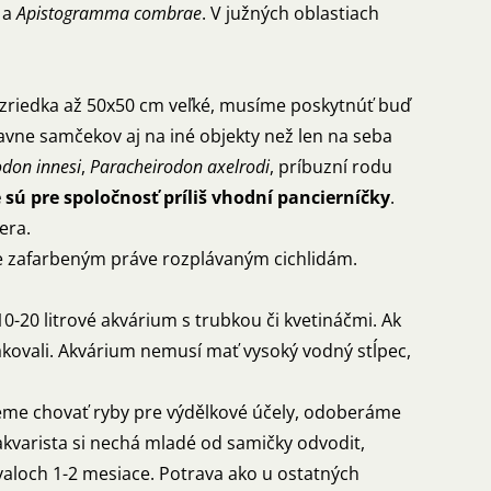
a
Apistogramma combrae
. V južných oblastiach
 zriedka až 50x50 cm veľké, musíme poskytnúť buď
lavne samčekov aj na iné objekty než len na seba
don innesi
,
Paracheirodon
axelrodi
, príbuzní rodu
 sú pre spoločnosť príliš vhodní pancierníčky
.
era.
ne zafarbeným práve rozplávaným cichlidám.
-20 litrové akvárium s trubkou či kvetináčmi. Ak
kovali. Akvárium nemusí mať vysoký vodný stĺpec,
hceme chovať ryby pre výdělkové účely, odoberáme
 akvarista si nechá mladé od samičky odvodit,
valoch 1-2 mesiace. Potrava ako u ostatných