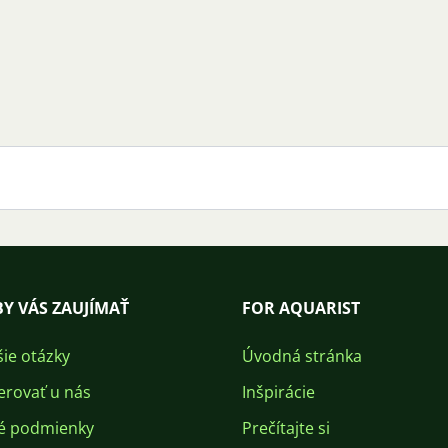
Y VÁS ZAUJÍMAŤ
FOR AQUARIST
šie otázky
Úvodná stránka
erovať u nás
Inšpirácie
é podmienky
Prečítajte si