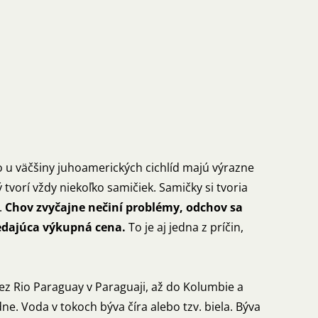
 u väčšiny juhoamerických cichlíd majú výrazne
vorí vždy niekoľko samičiek. Samičky si tvoria
.
Chov zvyčajne nečiní problémy, odchov sa
edajúca výkupná cena.
To je aj jedna z príčin,
ez Rio Paraguay v Paraguaji, až do Kolumbie a
ne. Voda v tokoch býva číra alebo tzv. biela. Býva