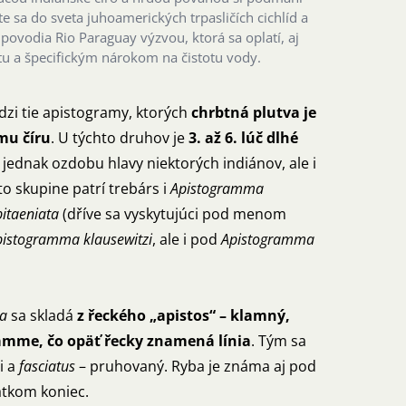
 sa do sveta juhoamerických trpasličích cichlíd a
 z povodia Rio Paraguay výzvou, ktorá sa oplatí, aj
u a špecifickým nárokom na čistotu vody.
dzi tie apistogramy, ktorých
chrbtná plutva je
mu číru
. U týchto druhov je
3. až 6. lúč dlhé
jednak ozdobu hlavy niektorých indiánov, ale i
o skupine patrí trebárs i
Apistogramma
itaeniata
(dříve sa vyskytujúci pod menom
pistogramma klausewitzi
, ale i pod
Apistogramma
ma
sa skladá
z řeckého „apistos“ – klamný,
amme, čo opäť řecky znamená línia
. Tým sa
i a
fasciatus
– pruhovaný. Ryba je známa aj pod
atkom koniec.