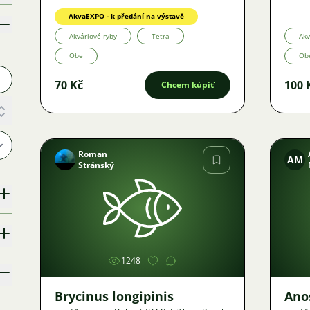
Ponuka
Ponuk
AkvaEXPO - k předání na výstavě
Akváriové ryby
Tetra
Akv
Obe
Ob
70 Kč
100 
Chcem kúpiť
Roman
AM
Stránský
Obrázok
1248
Brycinus longipinis
Ano