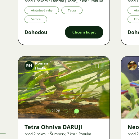
pred 1 rokom
•
Dobrná (Děčín)
,
? km
•
Ponuka
pred 
Akváriové ryby
Tetra
Akv
Samce
Ob
Dohodou
Doh
Chcem kúpiť
Roman
RH
Hoško
Obrázok
2128
1
1
Tetra Ohniva DARUJI
Neo
pred 2 rokmi
•
Šumperk
,
? km
•
Ponuka
pred 2