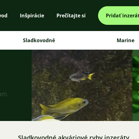
vod
Inšpirácie
Prečítajte si
Pridať inzerá
Sladkovodné
Marine
ium.
Sladkovodné akváriové ryby inzeráty