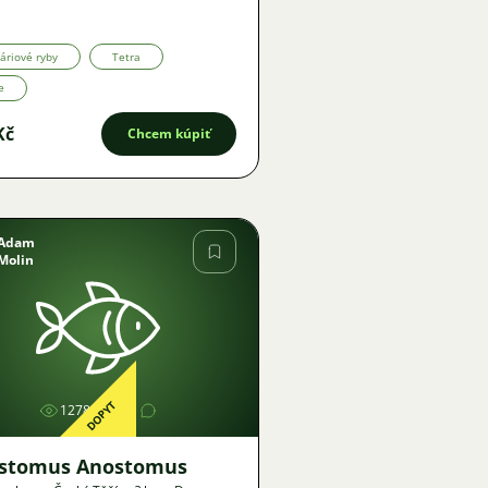
a
áriové ryby
Tetra
e
Kč
Chcem kúpiť
Adam
Molin
Obrázok
DOPYT
1278
1
stomus Anostomus