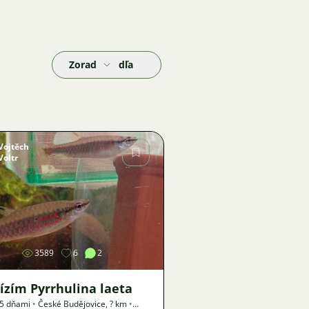
Zoradiť podľa
Vojtěch
Voltr
Obrázok
3589
6
2
ízím Pyrrhulina laeta
15 dňami
•
České Budějovice
,
? km
•