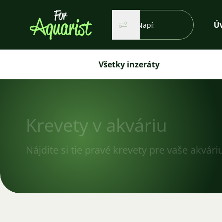
Vyhľadávanie...
Ú
Hľadať
Hľadať
Všetky inzeráty
Krevety v akváriu
Nájdite si tie pravé krevety pre vaše akvár