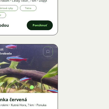
1 rokom
•
Český Těšín
,
? km
•
Dopyt
áriové ryby
Tetra
e
odou
Ponúknuť
Jiří
Svoboda
Obrázok
4187
1
2
nka červená
 rokmi
•
Kutná Hora
,
? km
•
Ponuka