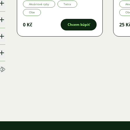
Akváriové ryby
Tetra
Akv
Obe
Ob
0 Kč
25 K
Chcem kúpiť