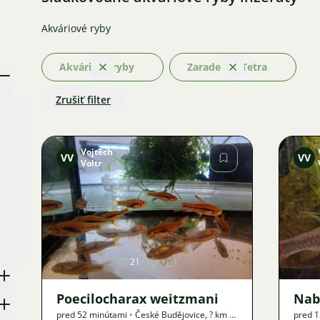
Akváriové ryby
Akváriové ryby
Zaradenia: Tetra
Odstrániť
Odstrániť
Zrušiť filter
Vojtěch
VV
VV
Voltr
Obrázok
21
Poecilocharax weitzmani
Nab
pred 52 minútami
•
České Budějovice
,
? km
•
pred 