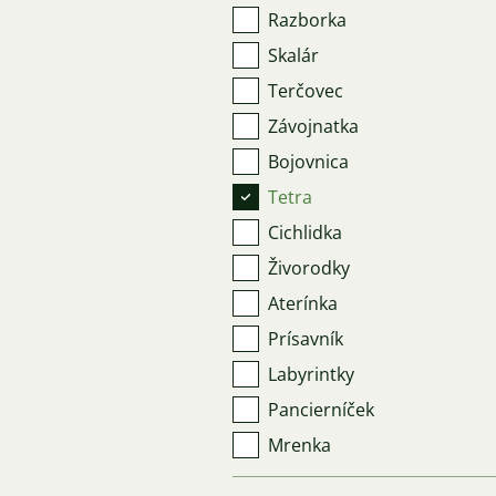
Razborka
Skalár
Terčovec
Závojnatka
Bojovnica
Tetra
Cichlidka
Živorodky
Aterínka
Prísavník
Labyrintky
Pancierníček
Mrenka