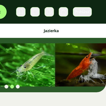
t
Prihlásiť
Súkromné správy
Košík
Jazierka