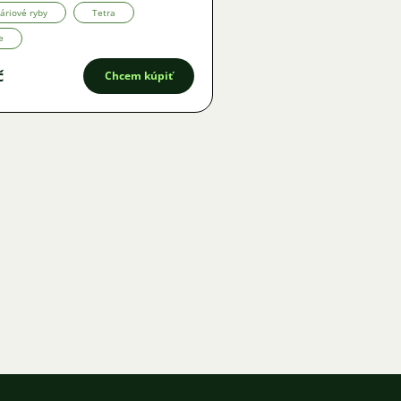
áriové ryby
Tetra
e
č
Chcem kúpiť