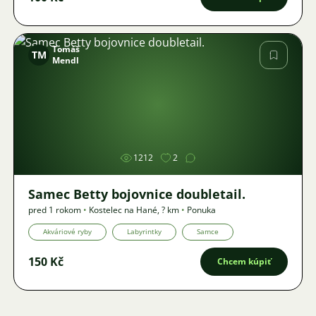
Tomáš
TM
Mendl
Obrázok
1212
2
Samec Betty bojovnice doubletail.
pred 1 rokom
•
Kostelec na Hané
,
? km
•
Ponuka
Akváriové ryby
Labyrintky
Samce
150 Kč
Chcem kúpiť