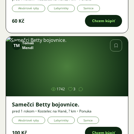
Akváriové ryby
Labyrintky
Samice
60 Kč
Chcem kúpiť
Tomáš
TM
Mendl
Obrázok
1742
3
Samečci Betty bojovnice.
pred 1 rokom
•
Kostelec na Hané
,
? km
•
Ponuka
Akváriové ryby
Labyrintky
Samce
100 Kč
Chcem kúpiť