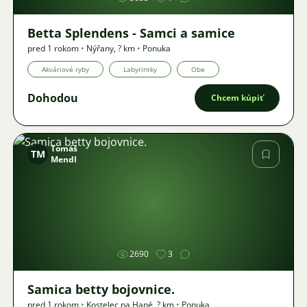
Betta Splendens - Samci a samice
pred 1 rokom
•
Nýřany
,
? km
•
Ponuka
Akváriové ryby
Labyrintky
Obe
Dohodou
Chcem kúpiť
Tomáš
TM
Mendl
Obrázok
2690
3
Samica betty bojovnice.
pred 1 rokom
•
Kostelec na Hané
,
? km
•
Ponuka