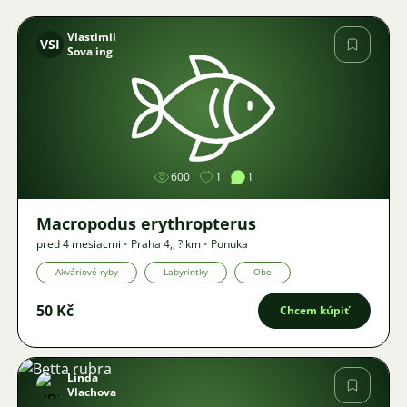
Vlastimil
VSI
Sova ing
Obrázok
600
1
1
Macropodus erythropterus
pred 4 mesiacmi
•
Praha 4,
,
? km
•
Ponuka
Akváriové ryby
Labyrintky
Obe
50 Kč
Chcem kúpiť
Linda
Vlachova