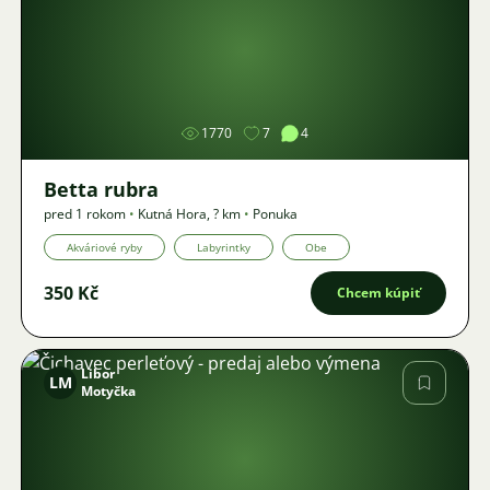
Obrázok
1770
7
4
Betta rubra
pred 1 rokom
•
Kutná Hora
,
? km
•
Ponuka
Akváriové ryby
Labyrintky
Obe
350 Kč
Chcem kúpiť
Libor
LM
Motyčka
Obrázok