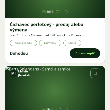
3033
1
Čichavec perleťový - predaj alebo
výmena
pred 1 rokom
•
Chlumec nad Cidlinou
,
? km
•
Ponuka
Akváriové ryby
Labyrintky
Samce
Dohodou
Chcem kúpiť
Martin
MJ
Jiroušek
Obrázok
3653
1