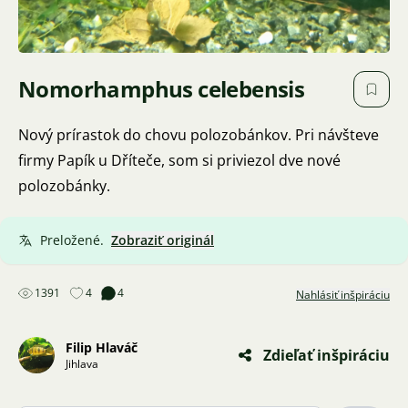
Nomorhamphus celebensis
Nový prírastok do chovu polozobánkov. Pri návšteve
firmy Papík u Dříteče, som si priviezol dve nové
polozobánky.
Preložené.
Zobraziť originál
1391
4
4
Nahlásiť inšpiráciu
Filip Hlaváč
Zdieľať inšpiráciu
Jihlava