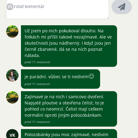
Už jsem po nich pokukoval dlouho. Na
fotkách mi příšli takové nezajímavé. Ale ve
skutečnosti jsou nádherný. I když jsou jen
černě zbarvené, dá se na ních poznat
nálada.
pred 11 mesiacmi
🙂
je parádní. vůbec se ti nedivím
pred 11 mesiacmi
Zajímavé je na nich i samcovo dvoření.
Napjaté ploutve a otevřena čelist, to je
pohled co neomrzí. Čelist mají celkem
normální oproti jiným polozobánkam.
pred 11 mesiacmi
Polozobánky jsou moc zajímavé, nedivím
VK