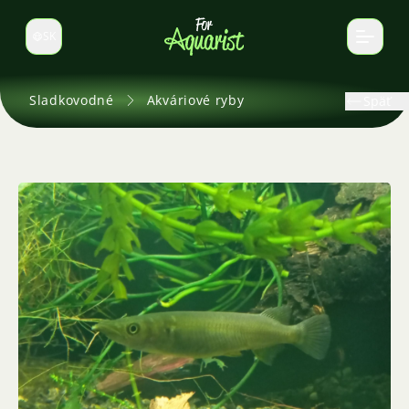
SK
Prepnúť jazyk
Sladkovodné
Akváriové ryby
Späť