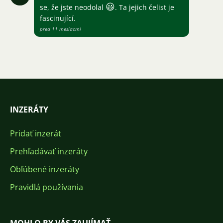
😃
se, že jste neodolal
. Ta jejich čelist je
fascinující.
pred 11 mesiacmi
INZERÁTY
Pridať inzerát
Prehľadávať inzeráty
Obľúbené inzeráty
Pravidlá používania