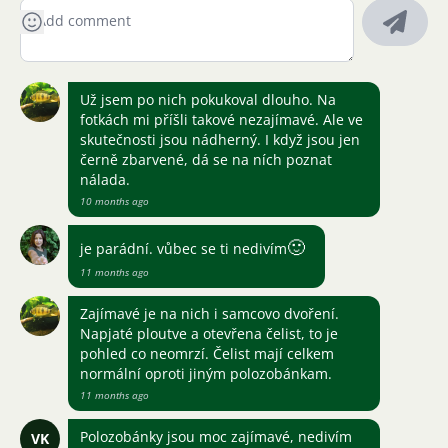
Už jsem po nich pokukoval dlouho. Na
fotkách mi příšli takové nezajímavé. Ale ve
skutečnosti jsou nádherný. I když jsou jen
černě zbarvené, dá se na ních poznat
nálada.
10 months ago
🙂
je parádní. vůbec se ti nedivím
11 months ago
Zajímavé je na nich i samcovo dvoření.
Napjaté ploutve a otevřena čelist, to je
pohled co neomrzí. Čelist mají celkem
normální oproti jiným polozobánkam.
11 months ago
Polozobánky jsou moc zajímavé, nedivím
VK