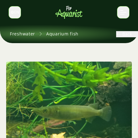
EN
Switch language
Freshwater
Aquarium fish
Back