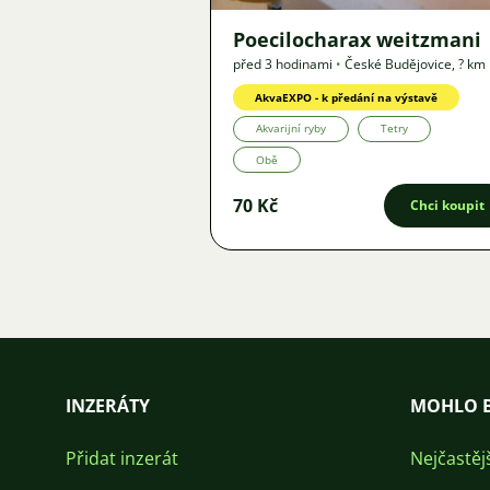
Poecilocharax weitzmani
před 3 hodinami
•
České Budějovice
,
? km
Nabídka
AkvaEXPO - k předání na výstavě
Akvarijní ryby
Tetry
Obě
70 Kč
Chci koupit
INZERÁTY
MOHLO B
Přidat inzerát
Nejčastěj