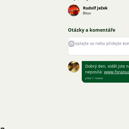
Rudolf Ježek
Bítov
Otázky a komentáře
Dobrý den, viděl jste 
neposílá:
www.foraqua
před 1 rokem
ce