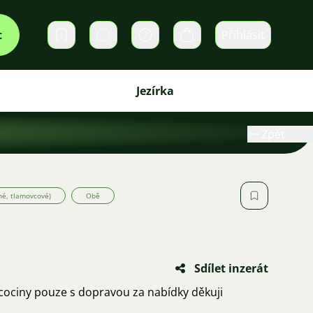
t
Přihlásit
Soukromé zprávy
Košík
Jezírka
Zpět
né, tlamovcové)
Obě
Sdílet inzerát
cociny pouze s dopravou za nabídky děkuji