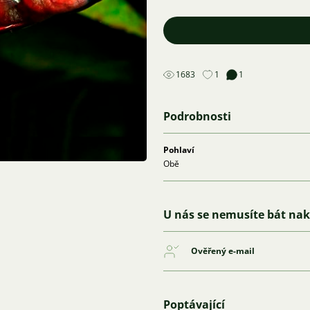
1683
1
1
Podrobnosti
Pohlaví
Obě
U nás se nemusíte bát na
Ověřený e-mail
Poptávající