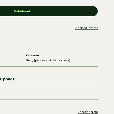
Nabídnout
Nahlásit inzerát
Zařazení
Betty (pěnotvorné, tlamovcové)
kupovat
Zobrazit profil