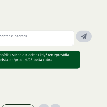
nabídku Michala Klacka? I když ten zpravidla
rist.com/produkt/23-betta-rubra