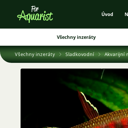
Úvod
N
Všechny inzeráty
Všechny inzeráty
Sladkovodní
Akvarijní 