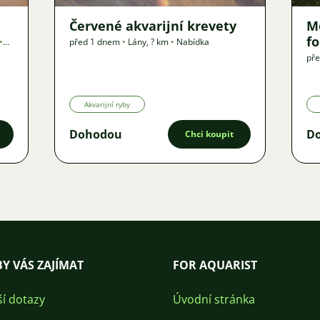
Červené akvarijní krevety
M
f
•
před 1 dnem
•
Lány
,
? km
•
Nabídka
př
Akvarijní ryby
Dohodou
D
Chci koupit
Y VÁS ZAJÍMAT
FOR AQUARIST
ší dotazy
Úvodní stránka