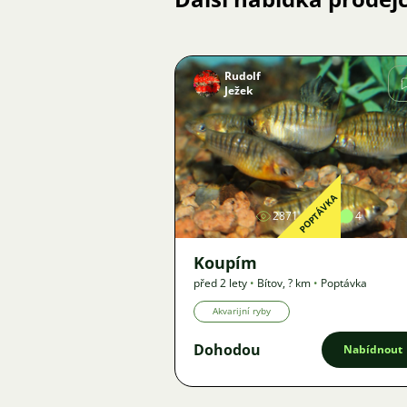
Rudolf
Ježek
Obrázek
POPTÁVKA
2871
1
4
Koupím
před 2 lety
•
Bítov
,
? km
•
Poptávka
Akvarijní ryby
Dohodou
Nabídnout