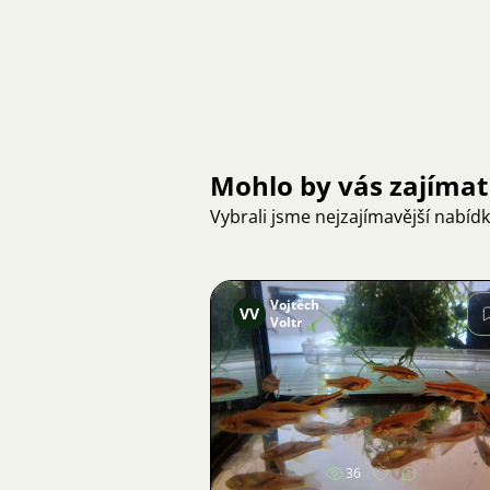
Mohlo by vás zajímat
Vybrali jsme nejzajímavější nabíd
Vojtěch
VV
Voltr
Obrázek
36