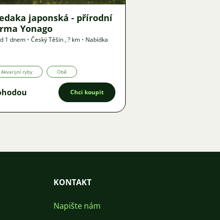
edaka japonská - přírodní
orma Yonago
ed 1 dnem
•
Český Těšín
,
? km
•
Nabídka
Akvarijní ryby
Obě
ohodou
Chci koupit
KONTAKT
Napište nám