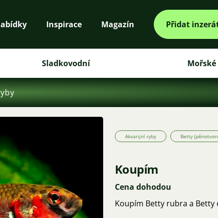
abídky
Inspirace
Magazín
Přidat inzerá
Sladkovodní
Mořské
ryby
Akvarijní ryby
Betty (pěnotvor
Koupím
Cena dohodou
Koupím Betty rubra a Betty 