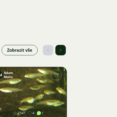
Zobrazit vše
Adam
M
Molin
Obrázek
2547
4
1