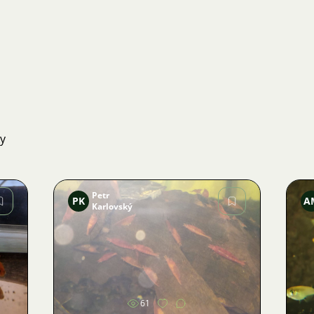
ky
Petr
PK
A
Karlovský
Obrázek
61