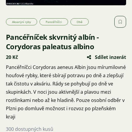
Akvarijní ryby
Pancéřníčci
Obě
Pancéřníček skvrnitý albín -
Corydoras paleatus albino
20 Kč
Sdílet inzerát
Pancéřníčci Corydoras aeneus Albin jsou mírumilovné
houfové rybky, které sbírají potravu po dně a zlepšují
tak čistotu v akváriu. Rády se pohybují po dně ve
skupinkách. V noci jsou aktivnější a plavou mezi
rostlinkami nebo až ke hladině. Pouze osobní odběr v
Plzni po domluvě možnost i rozvoz po plzeňském
kraji
300 dostupných kusů