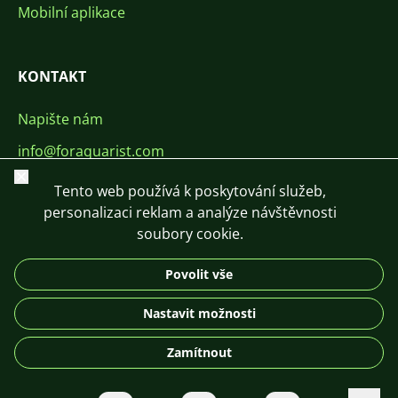
Mobilní aplikace
KONTAKT
Napište nám
info@foraquarist.com
Zavřít
+420 603 449 602
Tento web používá k poskytování služeb,
personalizaci reklam a analýze návštěvnosti
soubory cookie.
Povolit vše
CS
SK
EN
PL
DE
Nastavit možnosti
© 2026 For Aquarist
Zamítnout