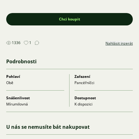
Chci koupit
1336
1
Nahlásit inzerát
Podrobnosti
Pohlaví
Zařazení
Obě
Pancéřníčci
Snášenlivost
Dostupnost
Mírumilovná
K dispozici
U nás se nemusíte bát nakupovat