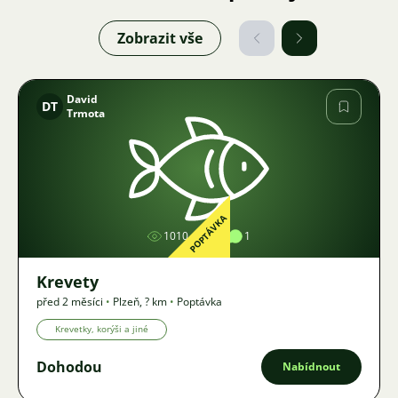
Zobrazit vše
David
DT
Trmota
Obrázek
POPTÁVKA
1010
1
1
Krevety
před 2 měsíci
•
Plzeň
,
? km
•
Poptávka
Krevetky, korýši a jiné
Dohodou
Nabídnout