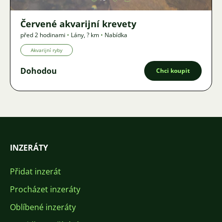
Červené akvarijní krevety
před 2 hodinami
•
Lány
,
? km
•
Nabídka
Akvarijní ryby
Dohodou
Chci koupit
INZERÁTY
Přidat inzerát
Procházet inzeráty
Oblíbené inzeráty