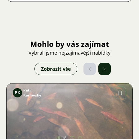
Mohlo by vás zajímat
Vybrali jsme nejzajímavější nabídky
Zobrazit vše
Petr
PK
Karlovský
Obrázek
18