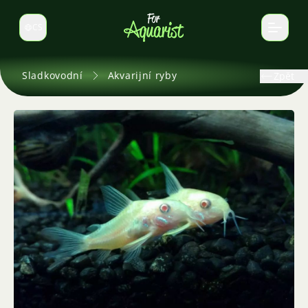
CS
Select language
Sladkovodní
Akvarijní ryby
Zpět