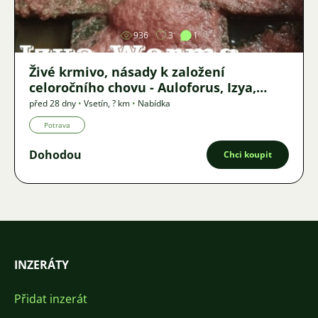
936
3
1
Živé krmivo, násady k založení
celoročního chovu - Auloforus, Izya,
Grindal, Roupice, Moina,
před 28 dny
•
Vsetín
,
? km
•
Nabídka
Potrava
Dohodou
Chci koupit
INZERÁTY
Přidat inzerát