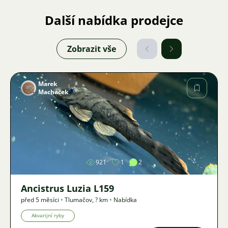
Další nabídka prodejce
Zobrazit vše
Marek
Macháček
Obrázek
921
1
2
Ancistrus Luzia L159
před 5 měsíci
•
Tlumačov
,
? km
•
Nabídka
Akvarijní ryby