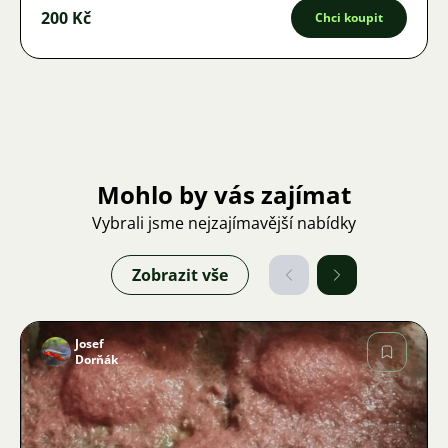
200 Kč
Chci koupit
Mohlo by vás zajímat
Vybrali jsme nejzajímavější nabídky
Zobrazit vše
Josef
Dorňák
Obrázek