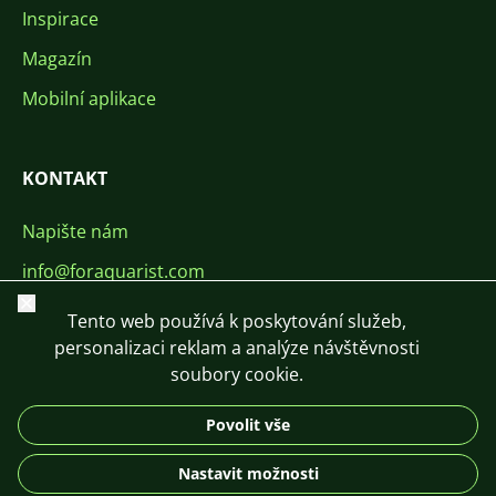
Inspirace
Magazín
Mobilní aplikace
KONTAKT
Napište nám
info@foraquarist.com
Zavřít
+420 603 449 602
Tento web používá k poskytování služeb,
personalizaci reklam a analýze návštěvnosti
soubory cookie.
Povolit vše
CS
SK
EN
PL
DE
Nastavit možnosti
© 2026 For Aquarist