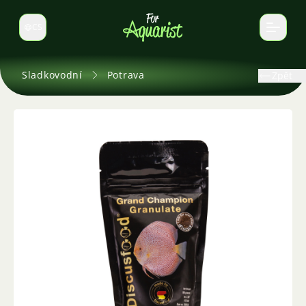
CS
Select language
Sladkovodní
Potrava
Zpět