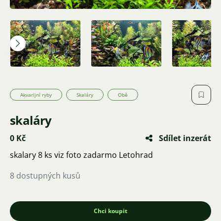
Akvarijní ryby
Skaláry
Obě
skaláry
0 Kč
Sdílet inzerát
skalary 8 ks viz foto zadarmo Letohrad
8 dostupných kusů
Chci koupit