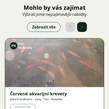
Mohlo by vás zajímat
Vybrali jsme nejzajímavější nabídky
Zobrazit vše
Petr
PK
Karlovský
Obrázek
43
Červené akvarijní krevety
před 6 hodinami
•
Lány
,
? km
•
Nabídka
Akvarijní ryby