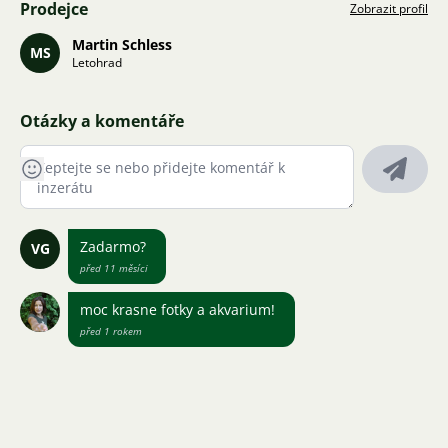
Prodejce
Zobrazit profil
Martin Schless
MS
Letohrad
Otázky a komentáře
Zadarmo?
VG
před 11 měsíci
moc krasne fotky a akvarium!
před 1 rokem