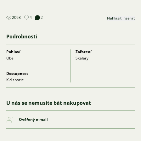
2098
4
2
Nahlásit inzerát
Podrobnosti
Pohlaví
Zařazení
Obě
Skaláry
Dostupnost
K dispozici
U nás se nemusíte bát nakupovat
Ověřený e-mail