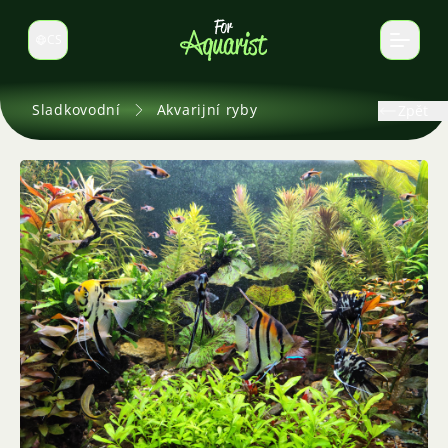
CS
Select language
Sladkovodní
Akvarijní ryby
Zpět