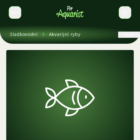
CS
Select language
Sladkovodní
Akvarijní ryby
Zpět