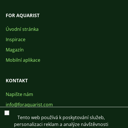
FOR AQUARIST
Úvodní stránka
Inspirace
Magazín
Mobilní aplikace
KONTAKT
Napište nám
info@foraquarist.com
Zavřít
+420 603 449 602
Tento web používá k poskytování služeb,
personalizaci reklam a analýze návštěvnosti