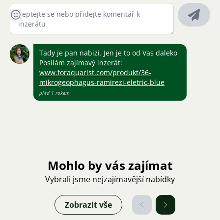
Tady je pan nabizi. Jen je to od Vas daleko
Posílám zajímavý inzerát:
www.foraquarist.com/produkt/36-
mikrogeophagus-ramirezi-eletric-blue
před 1 rokem
Mohlo by vás zajímat
Vybrali jsme nejzajímavější nabídky
Zobrazit vše