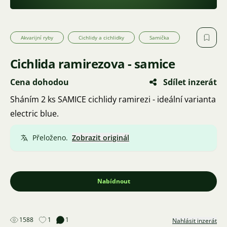
Akvarijní ryby
Cichlidy a cichlidky
Samička
Cichlida ramirezova - samice
Cena dohodou
Sdílet inzerát
Sháním 2 ks SAMICE cichlidy ramirezi - ideální varianta
electric blue.
Přeloženo.
Zobrazit originál
Nabídnout
1588
1
1
Nahlásit inzerát