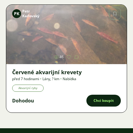
Petr
PK
Karlovský
Obrázek
46
Červené akvarijní krevety
před 7 hodinami
•
Lány
,
? km
•
Nabídka
Akvarijní ryby
Dohodou
Chci koupit