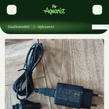
CS
Select language
Sladkovodní
Vybavení
Zpět