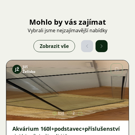
Mohlo by vás zajímat
Vybrali jsme nejzajímavější nabídky
Zobrazit vše
Jiří
JŽ
Želísko
Obrázek
898
2
Akvárium 160l+podstavec+příslušenství