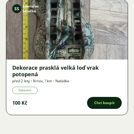
Stanislav
SS
Stručka
Obrázek
1540
Dekorace prasklá velká loď vrak
potopená
před 2 lety
•
Krnov
,
? km
•
Nabídka
Vybavení
100 Kč
Chci koupit