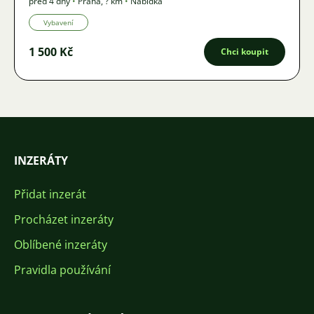
před 4 dny
•
Praha
,
? km
•
Nabídka
Vybavení
1 500 Kč
Chci koupit
INZERÁTY
Přidat inzerát
Procházet inzeráty
Oblíbené inzeráty
Pravidla používání