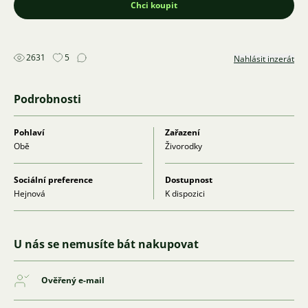
Chci koupit
2631
5
Nahlásit inzerát
Podrobnosti
Pohlaví
Zařazení
Obě
Živorodky
Sociální preference
Dostupnost
Hejnová
K dispozici
U nás se nemusíte bát nakupovat
Ověřený e-mail