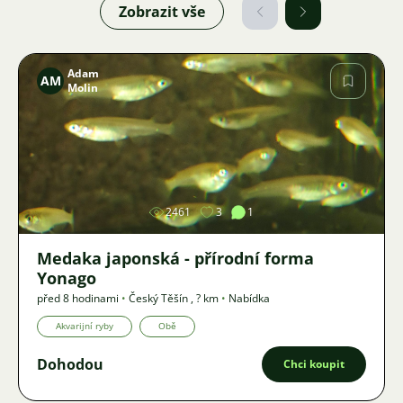
Zobrazit vše
Adam
AM
Molin
Obrázek
2461
3
1
Medaka japonská - přírodní forma
Yonago
před 8 hodinami
•
Český Těšín
,
? km
•
Nabídka
Akvarijní ryby
Obě
Dohodou
Chci koupit