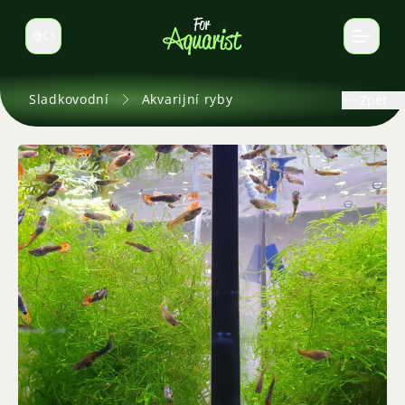
CS
Select language
Sladkovodní
Akvarijní ryby
Zpět