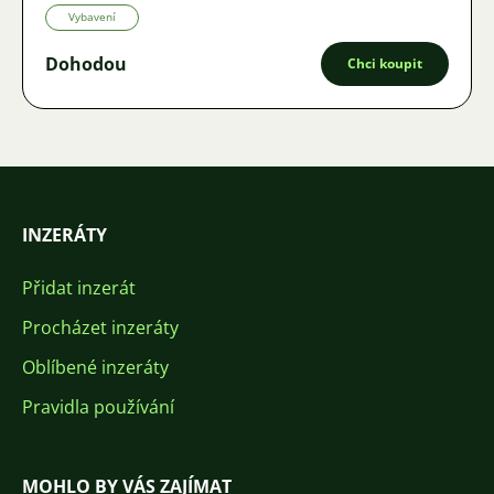
Vybavení
Dohodou
Chci koupit
INZERÁTY
Přidat inzerát
Procházet inzeráty
Oblíbené inzeráty
Pravidla používání
MOHLO BY VÁS ZAJÍMAT