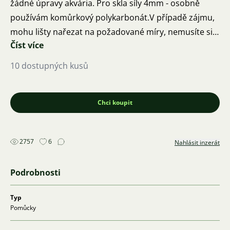
žádné úpravy akvária. Pro skla síly 4mm - osobně
používám komůrkový polykarbonát.V případě zájmu,
mohu lišty nařezat na požadované míry, nemusíte si
Číst více
brát celé metry. Cena 50 halířů za cm. Vše je jen o
domluvě. Předání v Plzni, popřípadě po platbě
10 dostupných kusů
předem mohu zaslat kurýrem, Balíkovnou, nebo
Zásilkovnou.
Volejte nebo napište zprávu a já Vám zavolám.
Chci koupit
2757
6
Nahlásit inzerát
Podrobnosti
Typ
Pomůcky