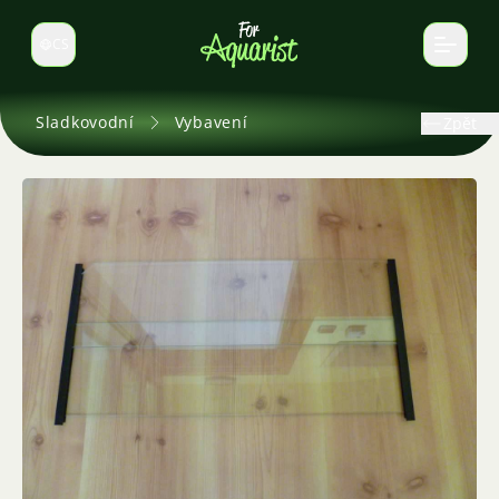
CS
Select language
Sladkovodní
Vybavení
Zpět