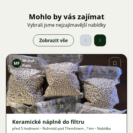
Mohlo by vás zajímat
Vybrali jsme nejzajímavější nabídky
Zobrazit vše
Michal
MF
Fiala
Obrázek
28
Keramické náplně do filtru
před 5 hodinami
•
Rožmitál pod Třemšínem
,
? km
•
Nabídka