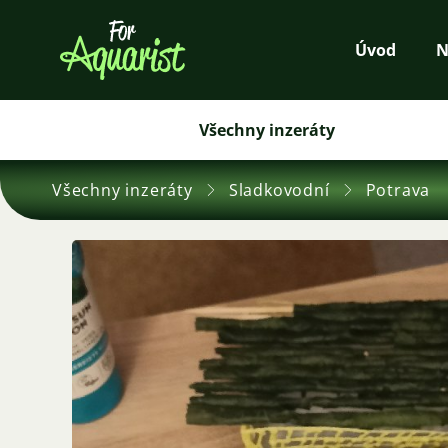
Úvod
N
Všechny inzeráty
Všechny inzeráty
Sladkovodní
Potrava