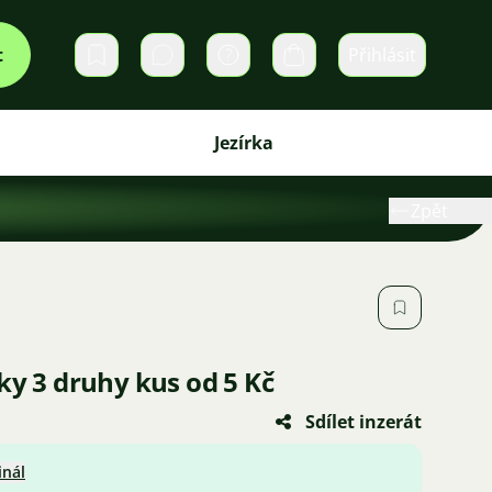
t
Přihlásit
Soukromé zprávy
Košík
Jezírka
Zpět
ky 3 druhy kus od 5 Kč
Sdílet inzerát
inál