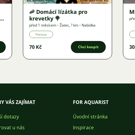
🦐 Domácí lízátka pro
M
vu
krevetky 🍭
př
před 1 měsícem
•
Žatec
,
? km
•
Nabídka
Potrava
70 Kč
30
Chci koupit
Y VÁS ZAJÍMAT
FOR AQUARIST
ší dotazy
Úvodní stránka
rovat u nás
Inspirace