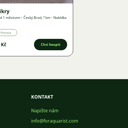
ikry
ed 1 měsícem
•
Český Brod
,
? km
•
Nabídka
Potrava
 Kč
Chci koupit
KONTAKT
Napište nám
info@foraquarist.com