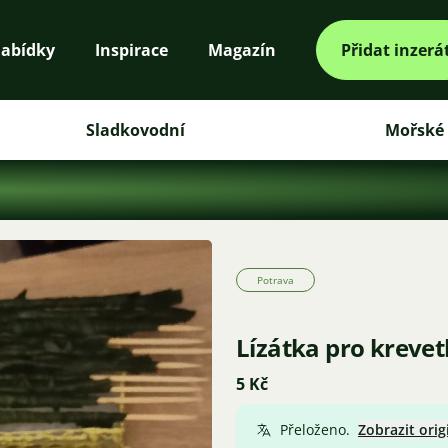
abídky
Inspirace
Magazín
Přidat inzerá
Sladkovodní
Mořské
Potrava
Lízátka pro krevet
5 Kč
Přeloženo.
Zobrazit orig