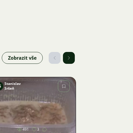
Zobrazit vše
Stanislav
S
Sršeň
Obrázek
491
3