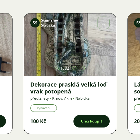
Stanislav
SS
S
Stručka
Obrázek
1532
Dekorace prasklá velká loď
L
vrak potopená
so
po
před 2 lety
•
Krnov
,
? km
•
Nabídka
pře
Vybavení
100 Kč
20
Chci koupit