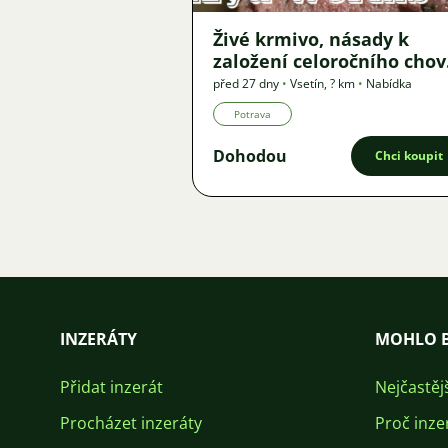
Živé krmivo, násady k
založení celoročního cho
- Auloforus, Izya, Grindal,
před 27 dny
•
Vsetín
,
? km
•
Nabídka
Roupice, Moina,
Potrava
Dohodou
Chci koupit
INZERÁTY
MOHLO B
Přidat inzerát
Nejčastěj
Procházet inzeráty
Proč inze