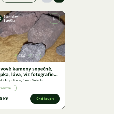
Stanislav
S
Stručka
Obrázek
2337
1
ávové kameny sopečné,
pka, láva, viz fotografie
uze jako celek
d 2 lety
•
Krnov
,
? km
•
Nabídka
Vybavení
0 Kč
Chci koupit