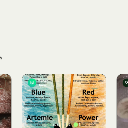
ky
Maker
S
Dawe
Obrázek
3589
2
1