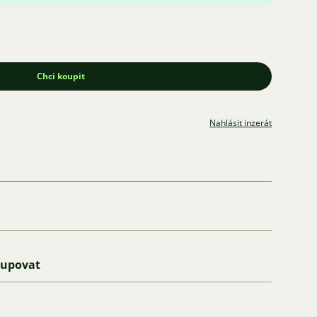
Chci koupit
Nahlásit inzerát
kupovat