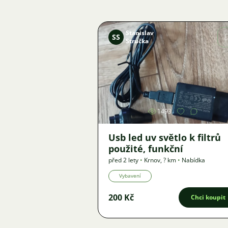
Stanislav
SS
Stručka
Obrázek
1493
Usb led uv světlo k filtrů
použité, funkční
před 2 lety
•
Krnov
,
? km
•
Nabídka
Vybavení
200 Kč
Chci koupit