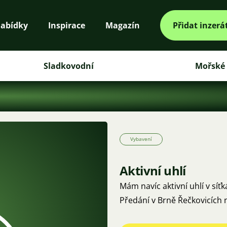
abídky
Inspirace
Magazín
Přidat inzerá
Sladkovodní
Mořské
Vybavení
Aktivní uhlí
Mám navíc aktivní uhlí v síťk
Předání v Brně Řečkovicích