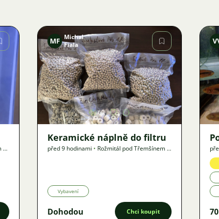
Michal
MF
V
Fiala
Obrázek
60
Keramické náplně do filtru
P
m
•
před 9 hodinami
•
Rožmitál pod Třemšínem
,
př
? km
•
Nabídka
Na
Vybavení
Dohodou
70
Chci koupit