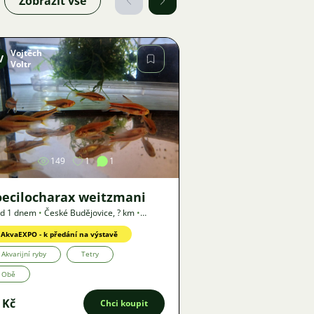
Zobrazit vše
Vojtěch
V
Voltr
Obrázek
149
1
1
oecilocharax weitzmani
ed 1 dnem
•
České Budějovice
,
? km
•
bídka
AkvaEXPO - k předání na výstavě
Akvarijní ryby
Tetry
Obě
 Kč
Chci koupit