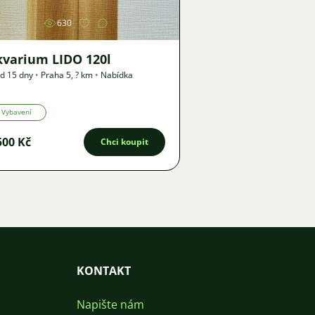
630
kvarium LIDO 120l
d 15 dny
•
Praha 5
,
? km
•
Nabídka
Vybavení
500 Kč
Chci koupit
KONTAKT
Napište nám