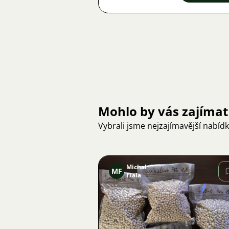
Mohlo by vás zajímat
Vybrali jsme nejzajímavější nabíd
Michal
MF
Fiala
Obrázek