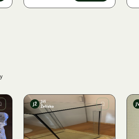
ky
Jiří
JŽ
J
Želísko
Obrázek