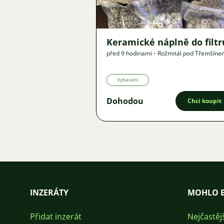
60
Keramické náplně do filtr
před 9 hodinami
•
Rožmitál pod Třemšín
? km
•
Nabídka
Vybavení
Dohodou
Chci koupit
INZERÁTY
MOHLO B
Přidat inzerát
Nejčastěj