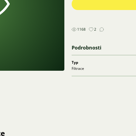
1168
2
Podrobnosti
Typ
Filtrace
ce