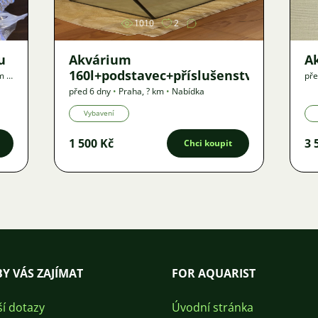
1010
2
u
Akvárium
A
160l+podstavec+příslušenství
em
,
pře
před 6 dny
•
Praha
,
? km
•
Nabídka
Vybavení
1 500 Kč
3 
Chci koupit
Y VÁS ZAJÍMAT
FOR AQUARIST
ší dotazy
Úvodní stránka