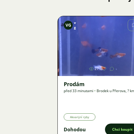
v
VG
g
Obrázek
27
Prodám
před 33 minutami
•
Brodek u Přerova
,
? k
Nabídka
Akvarijní ryby
Dohodou
Chci koupit