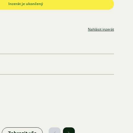
Inzerát je ukončený
Nahlásit inzerát