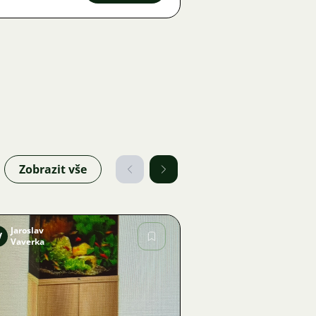
Zobrazit vše
Jaroslav
V
Vaverka
Obrázek