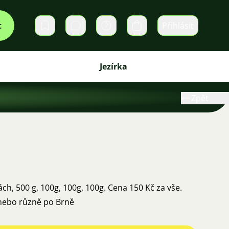
t
Přihlásit
Soukromé zprávy
Košík
Jezírka
Zpět
ách, 500 g, 100g, 100g, 100g. Cena 150 Kč za vše.
 nebo různě po Brně