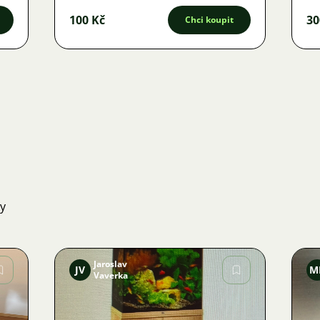
100 Kč
30
Chci koupit
ky
Jaroslav
JV
M
Vaverka