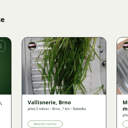
ce
Jiří
Boháček
Obrázek
633
,
Vallisnerie, Brno
M
m
před 2 měsíci
•
Brno
,
? km
•
Nabídka
pře
Akvarijní rostliny