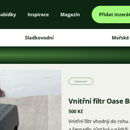
abídky
Inspirace
Magazín
Přidat inzerá
Sladkovodní
Mořské
Vybavení
Vnitřní filtr Oase 
500 Kč
Vnitřní filtr vhodný do rohu
a čerpadlo zůstává v nádrži