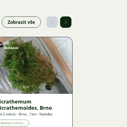
Zobrazit vše
Jiří
Boháček
Obrázek
624
icrathemum
icrathemoides, Brno
d 2 měsíci
•
Brno
,
? km
•
Nabídka
Akvarijní rostliny