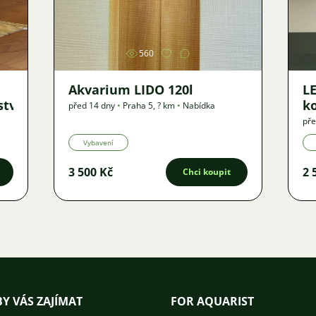
Obrázek
560
Akvarium LIDO 120l
LE
ství
k
před 14 dny
•
Praha 5
,
? km
•
Nabídka
pře
Vybavení
3 500 Kč
2 
Chci koupit
Y VÁS ZAJÍMAT
FOR AQUARIST