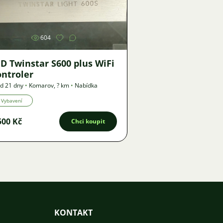
Obrázek
604
D Twinstar S600 plus WiFi
ontroler
d 21 dny
•
Komarov
,
? km
•
Nabídka
Vybavení
500 Kč
Chci koupit
KONTAKT