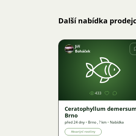
Další nabídka prodej
Jiří
Boháček
Obrázek
433
Ceratophyllum demersum
Brno
před 24 dny
•
Brno
,
? km
•
Nabídka
Akvarijní rostliny