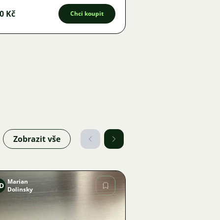
0 Kč
Chci koupit
Zobrazit vše
Marian
D
Dolinsky