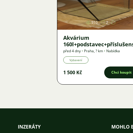
Obrázek
910
2
Akvárium
160l+podstavec+příslušen
před 4 dny
•
Praha
,
? km
•
Nabídka
Vybavení
1 500 Kč
Chci koupit
INZERÁTY
MOHLO B