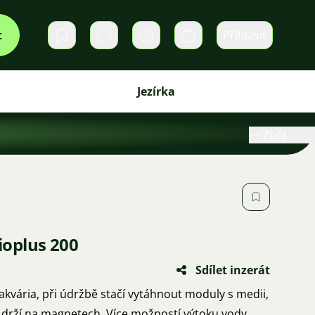
t
Přihlásit
Soukromé zprávy
Košík
Jezírka
Zpět
Bioplus 200
Sdílet inzerát
 akvária, při údržbě stačí vytáhnout moduly s medii,
, drží na magnetech. Více možností výtoku vody