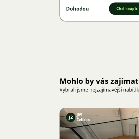
Dohodou
Chci koupit
Mohlo by vás zajímat
Vybrali jsme nejzajímavější nabíd
Jiří
JŽ
Želísko