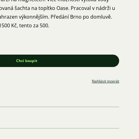
ovaná šachta na topítko Oase. Pracoval v nádrži u
e nahrazen výkonnějším. Předání Brno po domluvě.
500 Kč, tento za 500.
Chci koupit
Nahlásit inzerát