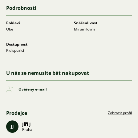
Podrobnosti
Pohlaví
Snášenlivost
Obě
Mírumilovná
Dostupnost
K dispozici
U nás se nemusíte bát nakupovat
Ověřený e-mail
Prodejce
Zobrazit profil
Jiří J
JJ
Praha