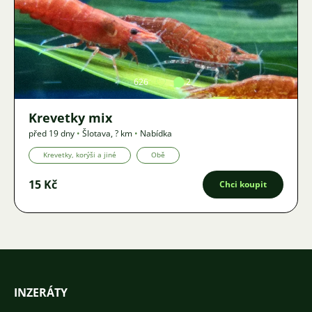
Obrázek
626
2
Krevetky mix
před 19 dny
•
Šlotava
,
? km
•
Nabídka
Krevetky, korýši a jiné
Obě
15 Kč
Chci koupit
INZERÁTY