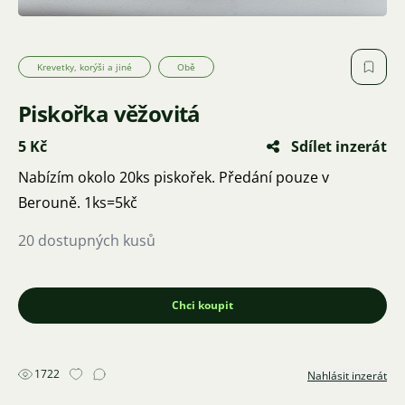
Krevetky, korýši a jiné
Obě
Piskořka věžovitá
5 Kč
Sdílet inzerát
Nabízím okolo 20ks piskořek. Předání pouze v
Berouně. 1ks=5kč
20 dostupných kusů
Chci koupit
1722
Nahlásit inzerát