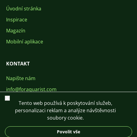
Úvodní stránka
Inspirace
Magazín
Mobilní aplikace
KONTAKT
Napište nám
info@foraquarist.com
Zavřít
+420 603 449 602
Tento web používá k poskytování služeb,
personalizaci reklam a analýze návštěvnosti
soubory cookie.
Povolit vše