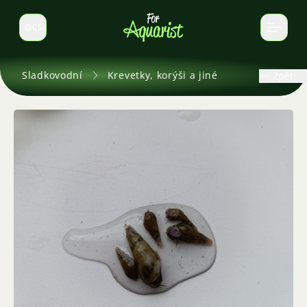
CS
Select language
Sladkovodní
Krevetky, korýši a jiné
Zpět