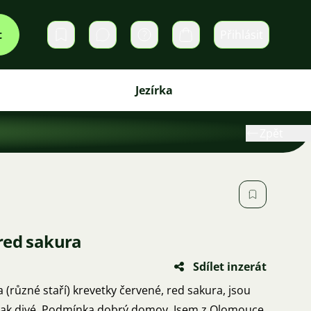
t
Přihlásit
Soukromé zprávy
Košík
Jezírka
Zpět
red sakura
Sdílet inzerát
různé staří) krevetky červené, red sakura, jsou
 jak divé. Podmínka dobrý domov. Jsem z Olomouce