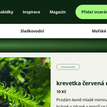
abídky
Inspirace
Magazín
Přidat inzerá
Sladkovodní
Mořské
Sladkovodní
krevetka červená 
10 Kč
Prodám levně mladé mimina (
krásné a zdravé a množí se