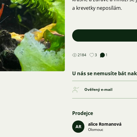
a krevetky neposílám.
2184
3
1
U nás se nemusíte bát na
Ověřený e-mail
Prodejce
alice Romanová
AR
Olomouc