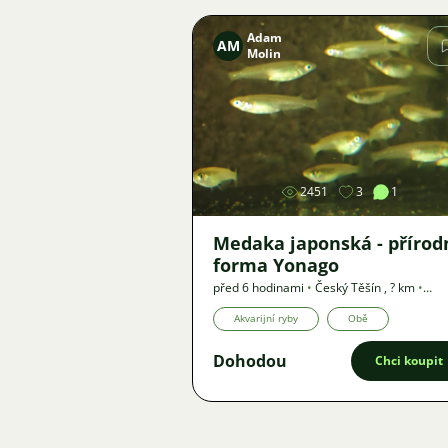
Adam
AM
Molin
Obrázek
2451
3
1
Medaka japonská - přírod
forma Yonago
před 6 hodinami
•
Český Těšín
,
? km
•
Nabídka
Akvarijní ryby
Obě
Dohodou
Chci koupit