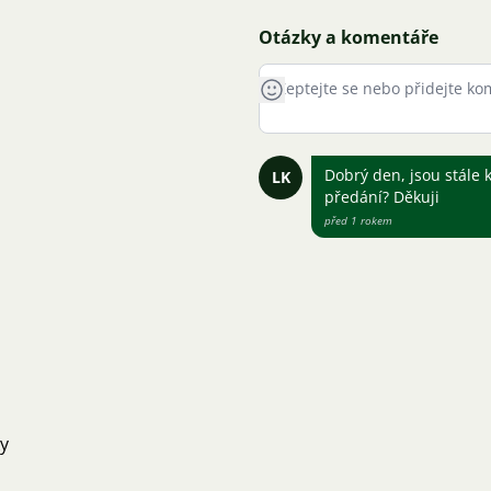
Otázky a komentáře
Dobrý den, jsou stále
LK
předání? Děkuji
před 1 rokem
ky