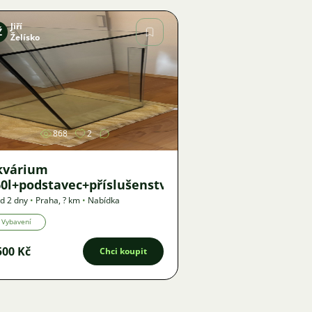
Jiří
Ž
Želísko
Obrázek
868
2
kvárium
0l+podstavec+příslušenství
d 2 dny
•
Praha
,
? km
•
Nabídka
Vybavení
500 Kč
Chci koupit