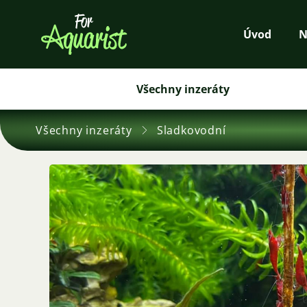
Úvod
N
Všechny inzeráty
Všechny inzeráty
Sladkovodní