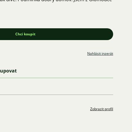
Chci koupit
Nahlásit inzerát
kupovat
Zobrazit profil