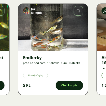
Jiří
J
Mikulík
Obrázek
41
ní
Endlerky
A
16
před 18 hodinami
•
Sobotka
,
? km
•
Nabídka
pře
Akvarijní ryby
5 Kč
1 
Chci koupit