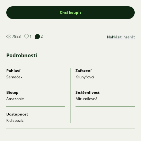
Chci koupit
7883
1
2
Nahlásit inzerát
Podrobnosti
Pohlaví
Zařazení
Sameček
Krunýřovci
Biotop
Snášenlivost
Amazonie
Mírumilovná
Dostupnost
K dispozici