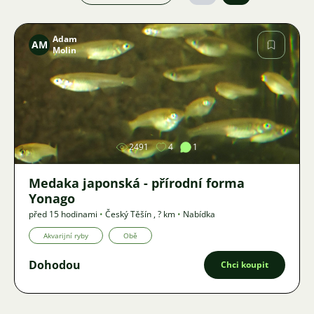
Adam
AM
Molin
Obrázek
2491
4
1
Medaka japonská - přírodní forma
Yonago
před 15 hodinami
•
Český Těšín
,
? km
•
Nabídka
Akvarijní ryby
Obě
Dohodou
Chci koupit