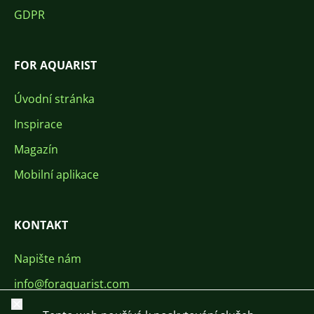
GDPR
FOR AQUARIST
Úvodní stránka
Inspirace
Magazín
Mobilní aplikace
KONTAKT
Napište nám
info@foraquarist.com
Zavřít
+420 603 449 602