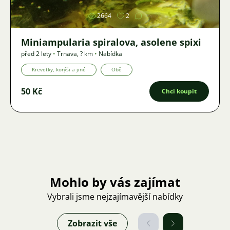
2664
2
Miniampularia spiralova, asolene spixi
před 2 lety
•
Trnava
,
? km
•
Nabídka
Krevetky, korýši a jiné
Obě
50 Kč
Chci koupit
Mohlo by vás zajímat
Vybrali jsme nejzajímavější nabídky
Zobrazit vše