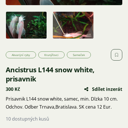
Akvarijní ryby
Krunýřovci
Sameček
Ancistrus L144 snow white,
prisavnik
300 Kč
Sdílet inzerát
Prisavnik L144 snow white, samec, min. Dlzka 10 cm.
Odchov. Odber Trnava,Bratislava. SK cena 12 Eur.
10 dostupných kusů