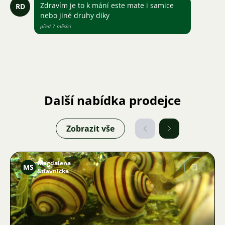
Zdravím je to k mání este mate i samice
RD
nebo jiné druhy diky
před 7 měsíci
Další nabídka prodejce
Zobrazit vše
Magdalena
MS
Stiavnicka
Obrázek