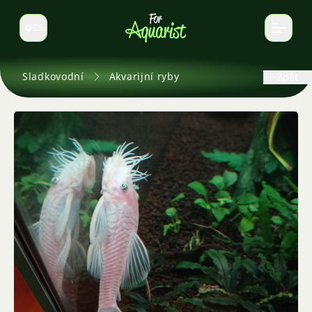
CS
Select language
Sladkovodní
Akvarijní ryby
Zpět