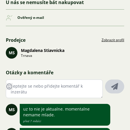
U nás se nemusíte bát nakupovat
Ověřený e-mail
Prodejce
Zobrazit profil
Magdalena Stiavnicka
MS
Trnava
Otázky a komentáře
uz to nie je aktualne. momentalne
MS
nemame mlade.
před 7 měsíci